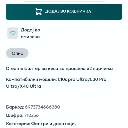
ДОДАЈ ВО КОШНИЧКА
Додај во
омилени
Опис
Dreame филтер за кеса за прашина х2 парчиња
Компатибилни модели: L10s pro Ultra/L30 Pro
Ultra/X40 Ultra
Баркод
:
6973734686380
Шифра
:
710256
Категории
:
Филтри и додатоци
,