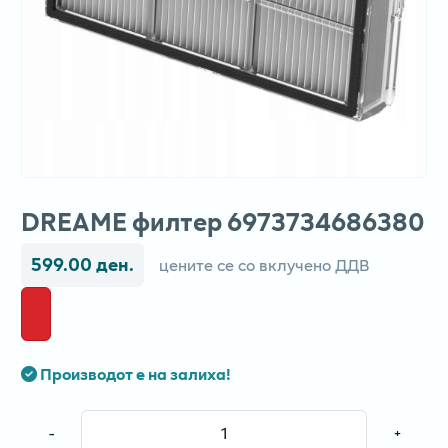
DREAME филтер 6973734686380
599.00 ден.
цените се со вклучено ДДВ
Производот е на залиха!
-
+