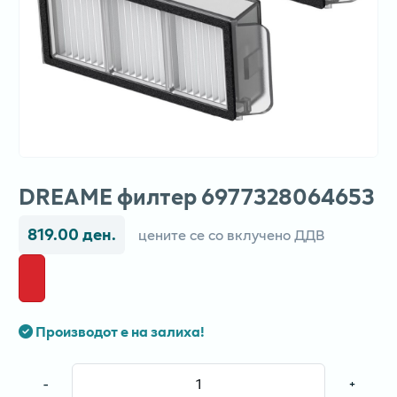
DREAME филтер 6977328064653
819.00 ден.
цените се со вклучено ДДВ
Производот е на залиха!
-
+