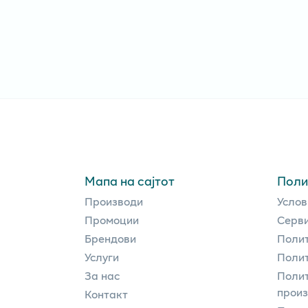
Мапа на сајтот
Поли
Производи
Услов
Промоции
Серви
Брендови
Полит
Услуги
Полит
За нас
Полит
прои
Контакт