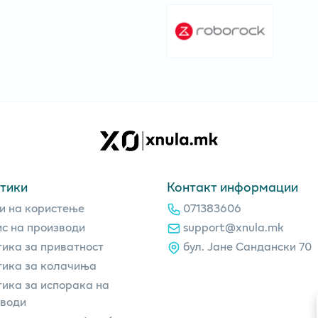
тики
Контакт информации
и на користење
071383606
с на производи
support@xnula.mk
ика за приватност
бул. Јане Сандански 70
ика за колачиња
ика за испорака на
зводи