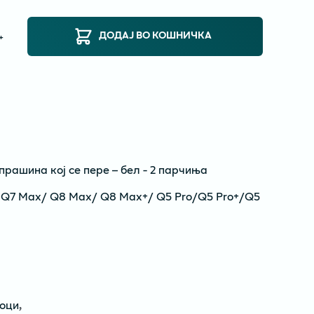
ДОДАЈ ВО КОШНИЧКА
+
прашина кој се пере – бел - 2 парчиња
 Q7 Max/ Q8 Max/ Q8 Max+/ Q5 Pro/Q5 Pro+/Q5
оци
,