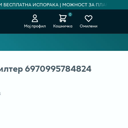
 БЕСПЛАТНА ИСПОРАКА | МОЖНОСТ ЗА ПЛАЌАЊЕ НА Р
0
Мој профил
Кошничка
Омилени
лтер 6970995784824
В