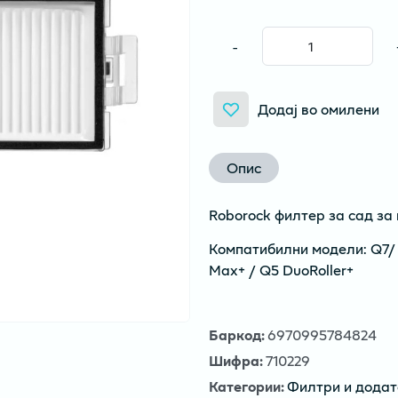
-
Додај во омилени
Опис
Roborock филтер за сад за 
Компатибилни модели: Q7/
Max+ / Q5 DuoRoller+
Баркод
:
6970995784824
Шифра
:
710229
Категории
:
Филтри и додат