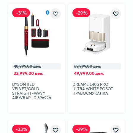
-
31
%
-
29
%
48,999.00 ден.
69,999.00 ден.
33,999.00 ден.
49,999.00 ден.
DYSON RED
DREAME L40S PRO
VELVET/GOLD
ULTRA WHITE РОБОТ
STRAIGHT+WAVY
ПРАВОСМУКАЛКА
AIRWRAP I.D 596926
-
33
%
-
29
%