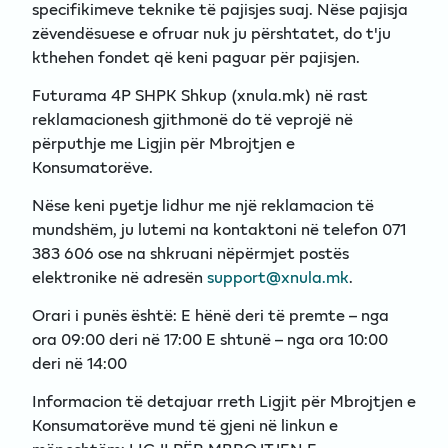
specifikimeve teknike të pajisjes suaj. Nëse pajisja
zëvendësuese e ofruar nuk ju përshtatet, do t'ju
kthehen fondet që keni paguar për pajisjen.
Futurama 4P SHPK Shkup (xnula.mk) në rast
reklamacionesh gjithmonë do të veprojë në
përputhje me Ligjin për Mbrojtjen e
Konsumatorëve.
Nëse keni pyetje lidhur me një reklamacion të
mundshëm, ju lutemi na kontaktoni në telefon 071
383 606 ose na shkruani nëpërmjet postës
elektronike në adresën
support@xnula.mk
.
Orari i punës është: E hënë deri të premte – nga
ora 09:00 deri në 17:00 E shtunë – nga ora 10:00
deri në 14:00
Informacion të detajuar rreth Ligjit për Mbrojtjen e
Konsumatorëve mund të gjeni në linkun e