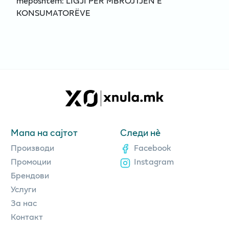
mëposhtëm: LIGJI PËR MBROJTJEN E
KONSUMATORËVE
Мапа на сајтот
Следи нè
Производи
Facebook
Промоции
Instagram
Брендови
Услуги
За нас
Контакт