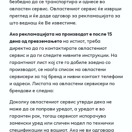
безбедно да се транспортира и однесе во
овластен сервис. Овластениот сервис ќе изврши
преглед и ќе даде одговор за рекламацијата за
што веднаш ќе Ве известиме.
Ако рекламацијата на производот е после 15
дена од превземањето
на истиот, треба
директно да го контактирате овластениот
сервис и да ги следите нивните инструкции. На
гарантниот лист кој сте го добиле заедно со
производот, се наоѓа список на овластени
сервисери за тој бренд и нивни контакт телефони
и адреси. Листата на овластени сервисери по
брендови е следна:
Доколку овластениот сервис утврди дека не
може да се поправи уредот, а уредот е во
гарантен рок, тогаш сервисот испорачува
заменски уред или сличен модел по технички
спецификации на вашиот. Ако не ви одговара