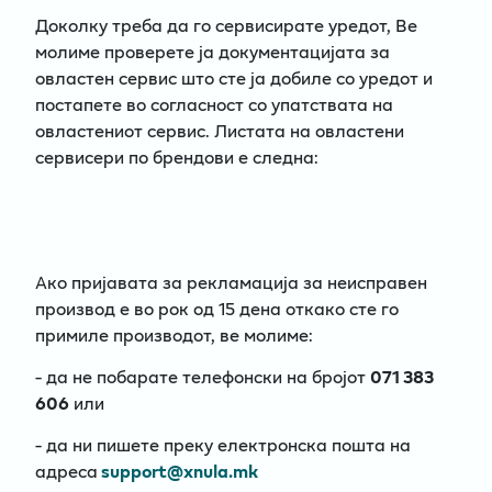
Доколку треба да го сервисирате уредот, Ве
молиме проверете ја документацијата за
овластен сервис што сте ја добиле со уредот и
постапете во согласност со упатствата на
овластениот сервис. Листата на овластени
сервисери по брендови е следна:
Ако пријавата за рекламација за неисправен
производ е во рок од 15 дена откако сте го
примиле производот, ве молиме:
- да не побарате телефонски на бројот
071 383
606
или
- да ни пишете преку електронска пошта на
адреса
support@xnula.mk