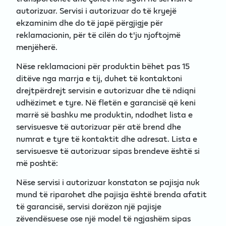
autorizuar. Servisi i autorizuar do të kryejë
ekzaminim dhe do të japë përgjigje për
reklamacionin, për të cilën do t'ju njoftojmë
menjëherë.
Nëse reklamacioni për produktin bëhet pas 15
ditëve nga marrja e tij, duhet të kontaktoni
drejtpërdrejt servisin e autorizuar dhe të ndiqni
udhëzimet e tyre. Në fletën e garancisë që keni
marrë së bashku me produktin, ndodhet lista e
servisuesve të autorizuar për atë brend dhe
numrat e tyre të kontaktit dhe adresat. Lista e
servisuesve të autorizuar sipas brendeve është si
më poshtë:
Nëse servisi i autorizuar konstaton se pajisja nuk
mund të riparohet dhe pajisja është brenda afatit
të garancisë, servisi dorëzon një pajisje
zëvendësuese ose një model të ngjashëm sipas