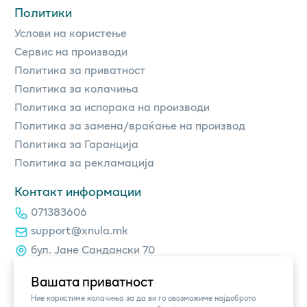
Политики
Услови на користење
Сервис на производи
Политика за приватност
Политика за колачиња
Политика за испорака на производи
Политика за замена/враќање на производ
Политика за Гаранција
Политика за рекламација
Контакт информации
071383606
support@xnula.mk
бул. Јане Сандански 70
Вашата приватност
Ние користиме колачиња за да ви го овозможиме најдоброто