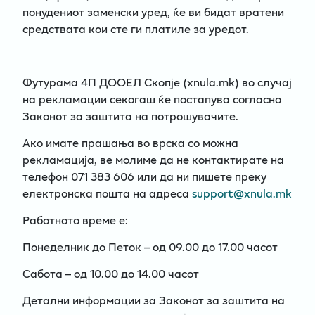
понудениот заменски уред, ќе ви бидат вратени
средствата кои сте ги платиле за уредот.
Футурама 4П ДООЕЛ Скопје (xnula.mk) во случај
на рекламации секогаш ќе постапува согласно
Законот за заштита на потрошувачите.
Ако имате прашања во врска со можна
рекламација, ве молиме да не контактирате на
телефон 071 383 606 или да ни пишете преку
електронска пошта на адреса
support@xnula.mk
Работното време е:
Понеделник до Петок – од 09.00 до 17.00 часот
Сабота – од 10.00 до 14.00 часот
Детални информации за Законот за заштита на