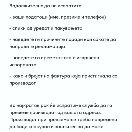
Задолжително
да ни испратите:
- ваши податоци
(име, презиме и телефон)
- слики од уредот и пакувањето
- наведете ги причините поради кои сакате да
направите рекламација
- наведете го времето кога е извршена
испораката
- како и бројот на фактура која пристигнала со
производот
Во најкраток рок ќе испратиме служба да го
преземе производот од вашата адреса.
Производот при превземање треба навремено
да биде спакуван и заштитен за да може