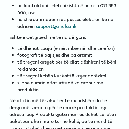
na kontaktoni telefonikisht në numrin 071 383
606, ose
na shkruani nëpërmjet postës elektronike në
adresën
support@xnula.mk
Është e detyrueshme të na dërgoni:
të dhënat tuaja (emër, mbiemër dhe telefon)
fotografi të pajisjes dhe paketimit
të tregoni arsyet për të cilat dëshironi të bëni
reklamacion
të tregoni kohën kur është kryer dorëzimi
si dhe numrin e faturës që ka ardhur me
produktin
Në afatin më të shkurtër të mundshëm do të
dërgojmë shërbim për të marrë produktin nga
adresa juaj. Produkti gjatë marrjes duhet të jetë i
paketuar dhe i mbrojtur në kohë, që të mund të
transportohet dhe çohet me siguri në servisin e