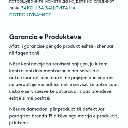
потрошувачите можете да најдете на следниот
линк
ЗАКОН ЗА ЗАШТИТА НА
ПОТРОШУВАЧИТЕ
Garancia e Produkteve
Afati i garancisë për çdo produkt është i shënuar
në faqen tonë.
Nëse keni nevojë ta servisoni pajisjen, ju lutemi
kontrolloni dokumentacionin për servisin e
autorizuar që keni marrë me pajisjen dhe veproni
në përputhje me udhëzimet e servisit të autorizuar.
Lista e servisuesve të autorizuar sipas brendeve
është si më poshtë:
Nëse reklamacioni për produkt të defektuar
paraqitet brenda 15 ditëve nga marrja e produktit,
ju lutemi: