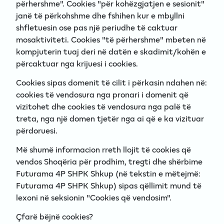
përhershme". Cookies "për kohëzgjatjen e sesionit"
janë të përkohshme dhe fshihen kur e mbyllni
shfletuesin ose pas një periudhe të caktuar
mosaktiviteti. Cookies "të përhershme" mbeten në
kompjuterin tuaj deri në datën e skadimit/kohën e
përcaktuar nga krijuesi i cookies.
Cookies sipas domenit të cilit i përkasin ndahen në:
cookies të vendosura nga pronari i domenit që
vizitohet dhe cookies të vendosura nga palë të
treta, nga një domen tjetër nga ai që e ka vizituar
përdoruesi.
Më shumë informacion rreth llojit të cookies që
vendos Shoqëria për prodhim, tregti dhe shërbime
Futurama 4P SHPK Shkup (në tekstin e mëtejmë:
Futurama 4P SHPK Shkup) sipas qëllimit mund të
lexoni në seksionin "Cookies që vendosim".
Çfarë bëjnë cookies?