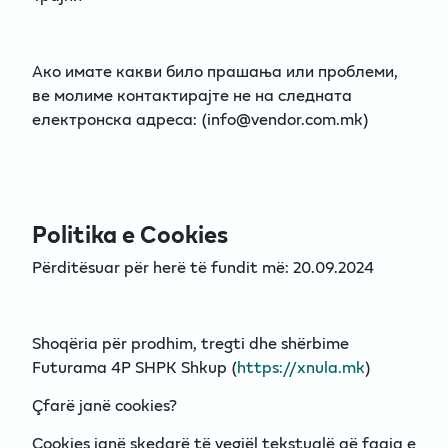
Ако имате какви било прашања или проблеми,
ве молиме контактирајте не на следната
електронска адреса: (info@vendor.com.mk)
Politika e Cookies
Përditësuar për herë të fundit më: 20.09.2024
Shoqëria për prodhim, tregti dhe shërbime
Futurama 4P SHPK Shkup (
https://xnula.mk
)
Çfarë janë cookies?
Cookies janë skedarë të vegjël tekstualë që faqja e