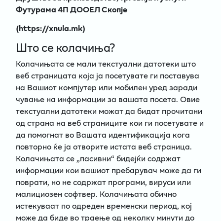
Футурама 4П ДООЕЛ Скопје
(https://xnula.mk)
Што се колачиња?
Колачињата се мали текстуални датотеки што
веб страницата која ја посетувате ги поставува
на Вашиот компјутер или мобилен уред заради
чување на информации за вашата посета. Овие
текстуални датотеки можат да бидат прочитани
од страна на веб страниците кои ги посетувате и
да помогнат во Вашата идентификација кога
повторно ќе ја отворите истата веб страница.
Колачињата се „пасивни“ бидејќи содржат
информации кои вашиот пребарувач може да ги
поврати, но не содржат програми, вируси или
малициозен софтвер. Колачињата обично
истекуваат по одреден временски период, кој
може да биде во траење од неколку минути до