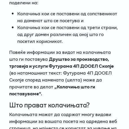
поделени на:
Колачиња кои се поставени од сопственикот
на доменот што се посетува и
Колачиња кои се поставени од трети страни,
од друг домен различен од оној што го
посетил корисникот.
Повеќе информации за видот на колачињата
што ги поставува
Друштво за производство,
трговија и услуги Футурама 4П ДООЕЛ Скопје
(во натамошниот текст: Футурама 4П ДООЕЛ
Скопје според намената (целта) може да
прочитате во делот
„Колачиња што ги
поставуваме“.
Што прават колачињата?
Колачињата можат да содржат многу видови
информации за вашата посета на одредена веб
страница, но најчесто се користат за чување на