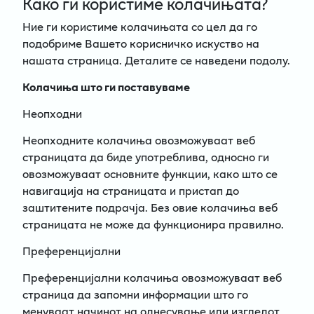
Како ги користиме колачињата?
Ние ги користиме колачињата со цел да го
подобриме Вашето корисничко искуство на
нашата страница. Деталите се наведени подолу.
Колачиња што ги поставуваме
Неопходни
Неопходните колачиња овозможуваат веб
страницата да биде употреблива, односно ги
овозможуваат основните функции, како што се
навигација на страницата и пристап до
заштитените подрачја. Без овие колачиња веб
страницата не може да функционира правилно.
Преференцијални
Преференцијални колачиња овозможуваат веб
страница да запомни информации што го
менуваат начинот на однесување или изгледот