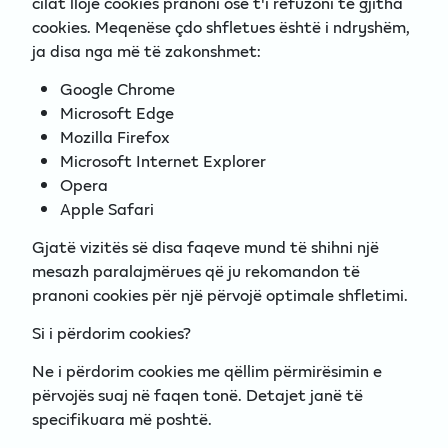
cilat lloje cookies pranoni ose t'i refuzoni të gjitha
cookies. Meqenëse çdo shfletues është i ndryshëm,
ja disa nga më të zakonshmet:
Google Chrome
Microsoft Edge
Mozilla Firefox
Microsoft Internet Explorer
Opera
Apple Safari
Gjatë vizitës së disa faqeve mund të shihni një
mesazh paralajmërues që ju rekomandon të
pranoni cookies për një përvojë optimale shfletimi.
Si i përdorim cookies?
Ne i përdorim cookies me qëllim përmirësimin e
përvojës suaj në faqen tonë. Detajet janë të
specifikuara më poshtë.