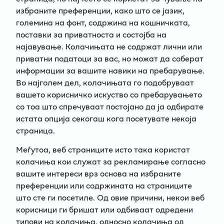
избраните преференции, како што се јазик,
големина на фонт, содржина на кошничката,
поставки за приватноста и состојба на
најавување. Колачињата не содржат лични или
приватни податоци за вас, но можат да соберат
информации за вашите навики на пребарување.
Во најголем дел, колачињата го подобруваат
вашето корисничко искуство со пребарувањето
со тоа што спречуваат постојано да ја одбирате
истата опција секогаш кога посетувате некоја
страница.
Меѓутоа, веб страниците исто така користат
колачиња кои служат за рекламирање согласно
вашите интереси врз основа на избраните
преференции или содржината на страниците
што сте ги посетиле. Од овие причини, некои веб
корисници ги бришат или одбиваат одредени
типови на колачиња, односно колачиња од