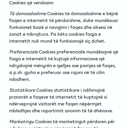
Cookies që vendosim
Të domosdoshme
Cookies të domosdoshme e bëjnë
faqen e internetit të përdorshme, duke mundësuar
funksionet bazë si navigimi i faqes dhe aksesi në
zonat e mbrojtura. Pa këto cookies faqja e
internetit nuk mund të funksionojë siç duhet.
Preferenciale
Cookies preferenciale mundësojnë që
faqja e internetit të kujtojë informacione që
ndryshojnë mënyrën e sjelljes ose pamjes së faqes,
si p.sh. gjuha e preferuar ose rajoni në të cilin
ndodheni.
Statistikore
Cookies statistikore i ndihmojnë
pronarët e faqeve të internetit të kuptojnë si
ndërveprojnë vizitorët me faqen nëpërmjet
mbledhjes dhe raportimit anonim të të dhënave.
Marketingu
Cookies të marketingut përdoren për