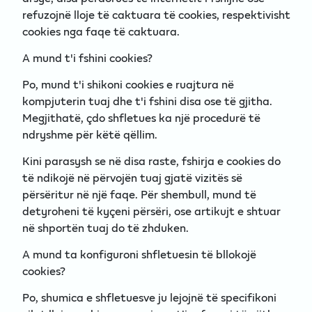
refuzojnë lloje të caktuara të cookies, respektivisht
cookies nga faqe të caktuara.
A mund t'i fshini cookies?
Po, mund t'i shikoni cookies e ruajtura në
kompjuterin tuaj dhe t'i fshini disa ose të gjitha.
Megjithatë, çdo shfletues ka një procedurë të
ndryshme për këtë qëllim.
Kini parasysh se në disa raste, fshirja e cookies do
të ndikojë në përvojën tuaj gjatë vizitës së
përsëritur në një faqe. Për shembull, mund të
detyroheni të kyçeni përsëri, ose artikujt e shtuar
në shportën tuaj do të zhduken.
A mund ta konfiguroni shfletuesin të bllokojë
cookies?
Po, shumica e shfletuesve ju lejojnë të specifikoni