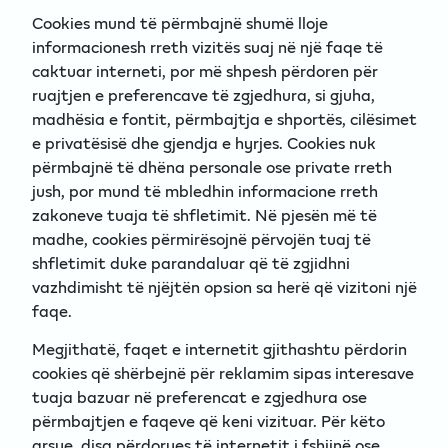
Cookies mund të përmbajnë shumë lloje
informacionesh rreth vizitës suaj në një faqe të
caktuar interneti, por më shpesh përdoren për
ruajtjen e preferencave të zgjedhura, si gjuha,
madhësia e fontit, përmbajtja e shportës, cilësimet
e privatësisë dhe gjendja e hyrjes. Cookies nuk
përmbajnë të dhëna personale ose private rreth
jush, por mund të mbledhin informacione rreth
zakoneve tuaja të shfletimit. Në pjesën më të
madhe, cookies përmirësojnë përvojën tuaj të
shfletimit duke parandaluar që të zgjidhni
vazhdimisht të njëjtën opsion sa herë që vizitoni një
faqe.
Megjithatë, faqet e internetit gjithashtu përdorin
cookies që shërbejnë për reklamim sipas interesave
tuaja bazuar në preferencat e zgjedhura ose
përmbajtjen e faqeve që keni vizituar. Për këto
arsye, disa përdorues të internetit i fshijnë ose