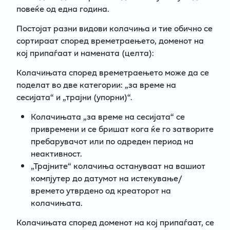
повеќе од една година.
Постојат разни видови колачиња и тие обично се
сортираат според времетраењето, доменот на
кој припаѓаат и намената (целта):
Колачињата според времетраењето може да се
поделат во две категории: „за време на
сесијата“ и „трајни (упорни)“.
Колачињата „за време на сесијата“ се
привремени и се бришат кога ќе го затворите
пребарувачот или по одреден период на
неактивност.
„Трајните“ колачиња остануваат на вашиот
компјутер до датумот на истекување/
времето утврдено од креаторот на
колачињата.
Колачињата според доменот на кој припаѓаат, се