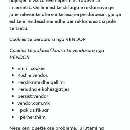
ndjekjen e vizitorëve nëpërmjet faqeve të
internetit. Qëllimi është shfaqja e reklamave që
janë relevante dhe e interesojnë përdoruesin, gjë që
është e rëndësishme edhe për reklamuesit si palë
të treta.
Cookies të përdorura nga VENDOR
Cookies të paklasifikuara të vendosura nga
VENDOR
Emri i cookie
Kush e vendos
Përshkrimi dhe qëllimi
Periudha e kohëzgjatjes
persist:vendor
vendor.com.mk
I paklasifikuar
I përhershëm
Nëse keni pyetje ose probleme, ju lutemi na