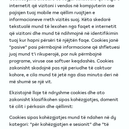
internetit që vizitoni i vendos në kompjuterin ose
pajisjen tuaj mobile me qëllim ruajtjen e
informacioneve rreth vizitës suaj. Këta skedarë
tekstualë mund të lexohen nga faqet e internetit
që vizitoni dhe mund të ndihmojnë në identifikimin
tuaj kur hapni përsëri të njëjtën faqe. Cookies janë
"pasive" pasi përmbajnë informacione që shfletuesi
juaj mund t'i rikuperojë, por nuk përmbajnë
programe, viruse ose softuer keqdashës. Cookies
zakonisht skadojnë pas një periudhe të caktuar
kohore, e cila mund të jetë nga disa minuta deri në
më shumë se një vit.
Ekzistojnë lloje të ndryshme cookies dhe ato
zakonisht klasifikohen sipas kohëzgjatjes, domenit
të cilit i përkasin dhe qëllimit:
Cookies sipas kohëzgjatjes mund të ndahen në dy
kategori: "për kohëzgjatjen e sesionit" dhe "të