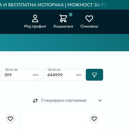
 БЕСПЛАТНА ИСПОРАКА | МОЖНОСТ ЗА ПЛАЌАЊЕ НА РА
0
Мој профил
Кошничка
Омилени
Цена од
Цена до
ден.
ден.
Стандардно сортирање