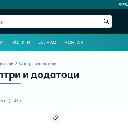
БРЗА И
ВИ
УСЛУГИ
ЗА НАС
КОНТАКТ
изводи
Филтри и додатоци
три и додатоци
тати
(
1
-
24
)