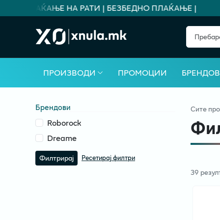
А ПЛАЌАЊЕ НА РАТИ | БЕЗБЕДНО ПЛАЌАЊЕ |
ПРОИЗВОДИ
ПРОМОЦИИ
БРЕНДО
Брендови
Сите
про
Фил
Roborock
Dreame
Ресетирај филтри
Филтрирај
39
резул