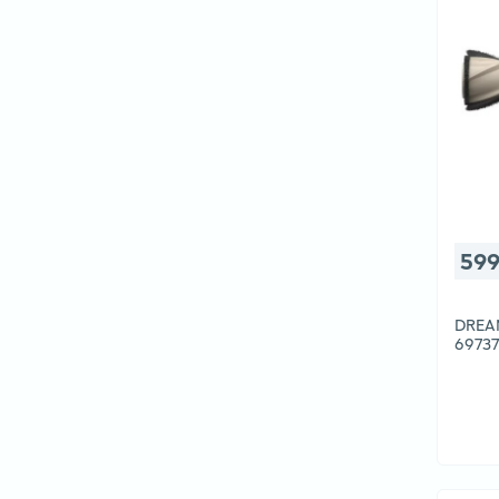
599
DREA
69737