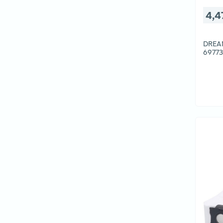
4,4
DREA
6977