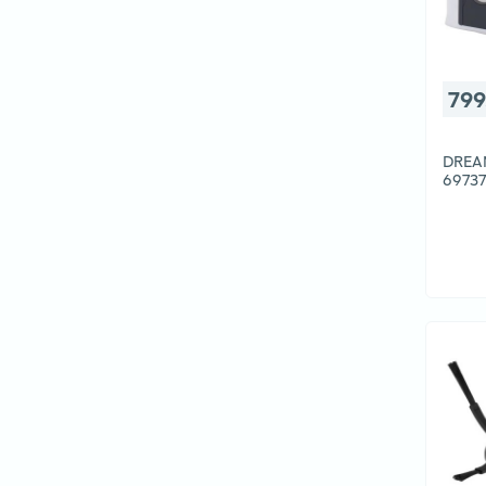
799
DREA
6973