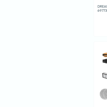
DREA
6977