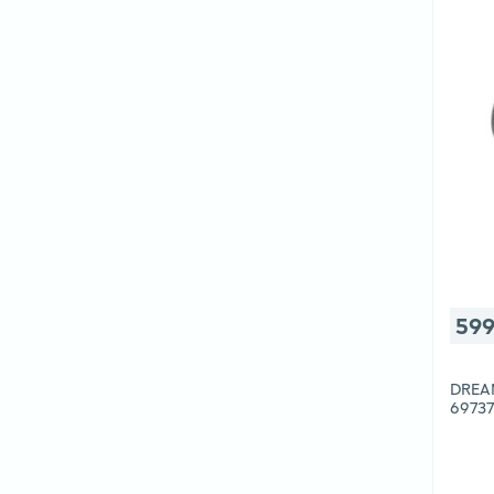
599
DREA
6973