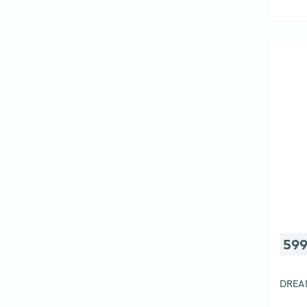
599
DREA