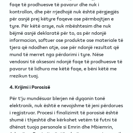
faqe të prodhuesve të pavarur dhe nuk i
kontrollon, dhe për rrjedhojë nuk është përgjegjës
për asnjë prej këtyre faqeve ose përmbajtjen e
tyre. Për këtë arsye, nuk mbështesim dhe nuk
bëjmë asnjë deklaratë për to, as për ndonjë
informacion, softuer ose produkte ose materiale të
tjera që ndodhen atje, ose për ndonjë rezultat që
mund të merret nga përdorimi i tyre. Nëse
vendosni të aksesoni ndonjë faqe të prodhuesve të
pavarur të lidhura me këtë faqe, e bëni këtë me
rrezikun tuaj.
4. Krijimi i Porosisë
Për t'ju mundësuar blerjen në dyqanin tonë
elektronik, nuk është e nevojshme të jeni përdorues
i regjistruar. Procesi i finalizimit të porosisë është
shumë i thjeshtë dhe kërkohet vetëm të futni të
dhënat tuaja personale si Emrin dhe Mbiemrin,