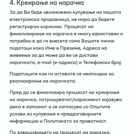
4. Креирање на нарачка
За да Ви биде овозможено купување на нашата
електронска продавница, не мора да бидете
регистриран корисник. Процесот на
финализирање на нарачка е многу едноставен и
потребно е да ги внесете само Вашите лични
податоци како Име и Презиме, Адреса на
живеење за да може да ви се достави
нарачката, e-mail (e-адреса) и Телефонски број.
Податоците кои ги оставате се неопходни за
реализирање на нарачката.
Пред да се финализира процесот на креирање
на нарачка, потрошувачот/корисникот изјавува
дека е запознат и се согласува со Општите
услови за купување и преддоговорните
информации и Политиката за приватност.
По завршувањето на процесот на нарачка,