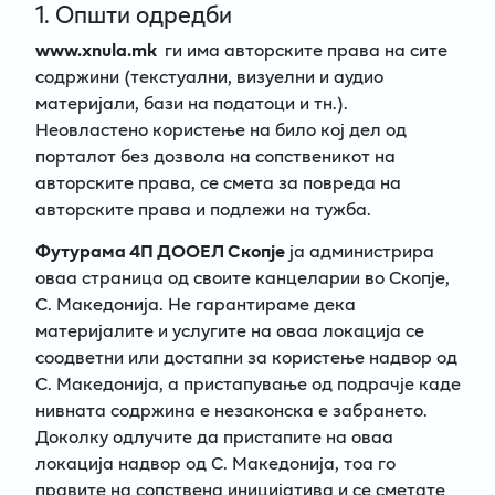
1. Општи одредби
www.xnula.mk
ги има авторските права на сите
содржини (текстуални, визуелни и аудио
материјали, бази на податоци и тн.).
Неовластено користење на било кој дел од
порталот без дозвола на сопственикот на
авторските права, се смета за повреда на
авторските права и подлежи на тужба.
Футурама 4П ДООЕЛ Скопје
ја администрира
оваа страница од своите канцеларии во Скопје,
C. Македонија. Не гарантираме дека
материјалите и услугите на оваа локација се
соодветни или достапни за користење надвор од
C. Македонија, а пристапување од подрачје каде
нивната содржина е незаконска е забрането.
Доколку одлучите да пристапите на оваа
локација надвор од C. Македонија, тоа го
правите на сопствена иницијатива и се сметате