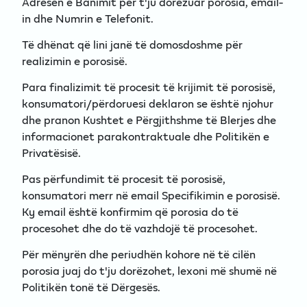
Adresën e Banimit për t'ju dorëzuar porosia, email-
in dhe Numrin e Telefonit.
Të dhënat që lini janë të domosdoshme për
realizimin e porosisë.
Para finalizimit të procesit të krijimit të porosisë,
konsumatori/përdoruesi deklaron se është njohur
dhe pranon Kushtet e Përgjithshme të Blerjes dhe
informacionet parakontraktuale dhe Politikën e
Privatësisë.
Pas përfundimit të procesit të porosisë,
konsumatori merr në email Specifikimin e porosisë.
Ky email është konfirmim që porosia do të
procesohet dhe do të vazhdojë të procesоhet.
Për mënyrën dhe periudhën kohore në të cilën
porosia juaj do t'ju dorëzohet, lexoni më shumë në
Politikën tonë të Dërgesës.