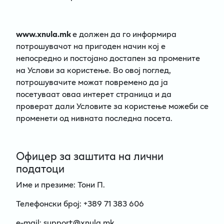
www.xnula.mk
е должен да го информира
потрошувачот на пригоден начин кој е
непосредно и постојано достапен за промените
на Услови за користење. Во овој поглед,
потрошувачите можат повремено да ја
посетуваат оваа интерет страница и да
проверат дали Условите за користење можеби се
променети од нивната последна посета.
Офицер за заштита на лични
податоци
Име и презиме: Тони П.
Телефонски број: +389 71 383 606
e-mail: support@xnula.mk