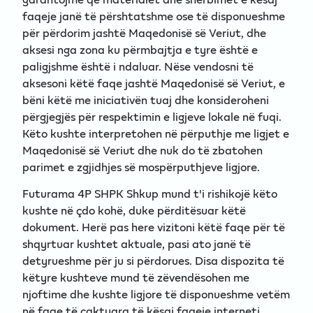
faqeje janë të përshtatshme ose të disponueshme
për përdorim jashtë Maqedonisë së Veriut, dhe
aksesi nga zona ku përmbajtja e tyre është e
paligjshme është i ndaluar. Nëse vendosni të
aksesoni këtë faqe jashtë Maqedonisë së Veriut, e
bëni këtë me iniciativën tuaj dhe konsideroheni
përgjegjës për respektimin e ligjeve lokale në fuqi.
Këto kushte interpretohen në përputhje me ligjet e
Maqedonisë së Veriut dhe nuk do të zbatohen
parimet e zgjidhjes së mospërputhjeve ligjore.
Futurama 4P SHPK Shkup mund t'i rishikojë këto
kushte në çdo kohë, duke përditësuar këtë
dokument. Herë pas here vizitoni këtë faqe për të
shqyrtuar kushtet aktuale, pasi ato janë të
detyrueshme për ju si përdorues. Disa dispozita të
këtyre kushteve mund të zëvendësohen me
njoftime dhe kushte ligjore të disponueshme vetëm
në faqe të caktuara të kësaj faqeje interneti.