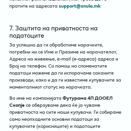
пратите на адресата
support@xnula.mk
7. Заштита на приватноста на
податоците
За успешно да ги обработиме нарачките,
потребни ни се Име и Презиме на нарачателот,
Адреса на живеење, e-mail (e-адреса) адреса и
Број на телефон. Со помош на споменатите
податоци можеме да ги испорачаме саканите
производи, како и да ги известиме купувачите за
моменталниот статус на нарачката.
Во име на компанијата
Футурама 4П ДООЕЛ
Скопје
се обврзуваме дека ќе ја чуваме
приватноста на сите наши купувачи. Ги собираме
само неопходните основни податоци за
купувачите (корисниците) и податоците