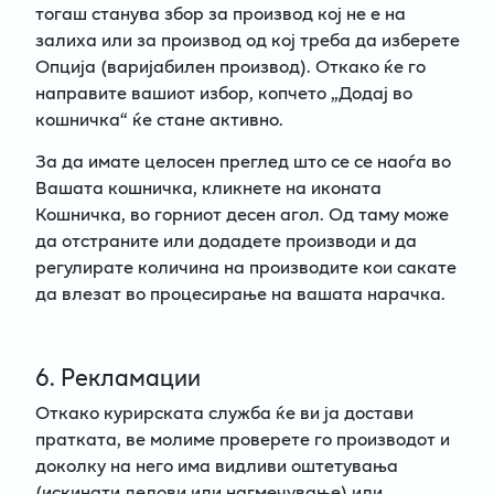
тогаш станува збор за производ кој не е на
залиха или за производ од кој треба да изберете
Опција (варијабилен производ). Откако ќе го
направите вашиот избор, копчето „Додај во
кошничка“ ќе стане активно.
За да имате целосен преглед што се се наоѓа во
Вашата кошничка, кликнете на иконата
Кошничка, во горниот десен агол. Од таму може
да отстраните или додадете производи и да
регулирате количина на производите кои сакате
да влезат во процесирање на вашата нарачка.
6. Рекламации
Откако курирската служба ќе ви ја достави
пратката, ве молиме проверете го производот и
доколку на него има видливи оштетувања
(искинати делови или нагмечување) или