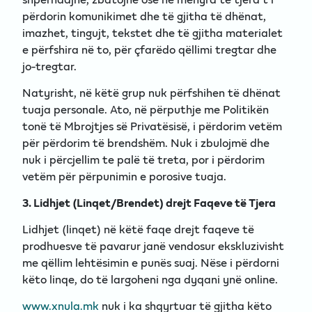
përdorin komunikimet dhe të gjitha të dhënat,
imazhet, tingujt, tekstet dhe të gjitha materialet
e përfshira në to, për çfarëdo qëllimi tregtar dhe
jo-tregtar.
Natyrisht, në këtë grup nuk përfshihen të dhënat
tuaja personale. Ato, në përputhje me Politikën
tonë të Mbrojtjes së Privatësisë, i përdorim vetëm
për përdorim të brendshëm. Nuk i zbulojmë dhe
nuk i përcjellim te palë të treta, por i përdorim
vetëm për përpunimin e porosive tuaja.
3. Lidhjet (Linqet/Brendet) drejt Faqeve të Tjera
Lidhjet (linqet) në këtë faqe drejt faqeve të
prodhuesve të pavarur janë vendosur ekskluzivisht
me qëllim lehtësimin e punës suaj. Nëse i përdorni
këto linqe, do të largoheni nga dyqani ynë online.
www.xnula.mk
nuk i ka shqyrtuar të gjitha këto