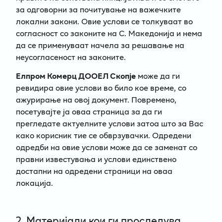
за одговорни за почитување на важечките
локални закони. Овие услови се толкуваат во
согласност со законите на С. Македонија и нема
да се применуваат начела за решавање на
неусогласеност на законите.
Елпром Комерц ДООЕЛ Скопје
може да ги
ревидира овие услови во било кое време, со
ажурирање на овој документ. Повремено,
посетувајте ја оваа страница за да ги
прегледате актуелните услови затоа што за Вас
како корисник тие се обврзувачки. Одредени
одредби на овие услови може да се заменат со
правни известувања и услови единствено
достапни на одредени страници на оваа
локација.
2. Материјали кои ги проследува