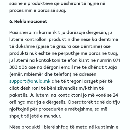
sasinë e produkteve që dëshironi të hyjnë në
procesimin e porosisë suaj.
6. Reklamacionet
Pasi shërbimi korrierik t'ju dorëzojë dërgesën, ju
lutemi kontrolloni produktin dhe nëse ka dëmtime
të dukshme (pjesë të grisura ose dëmtime) ose
produkti nuk është në përputhje me porosinë tuaj,
ju lutemi na kontaktoni telefonikisht në numrin 071
383 606 ose na dërgoni email me të dhënat tuaja
(emër, mbiemër dhe telefon) në adresën
support@xnula.mk
dhe të tregoni arsyet për të
cilat dëshironi të bëni zëvendësim/kthim të
paketës. Ju lutemi na kontaktoni jo më vonë se 24
orë nga marrja e dërgesës. Operatorët tanë do t'ju
njoftojnë për procedurën e mëtejshme, sa më
shpejt të jetë e mundur.
Nëse produkti i blerë shfaq të meta në kuptimin e