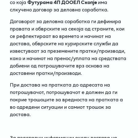
со која
Футурама 4П ДООЕЛ Скопје
има
слкучено договор за деловна соработка.
Договорот за деловна соработка ги дефинира
правата и обврските на секоја од страните, кои
се рефлектираат во времето и начинот на
достава, обврските на курирските служби да
известуваат за преземените пратки/производи,
како и начинот на пренос/уплата на средствата
добиени од потрошувачите врз основа на
доставени пратки/производи.
При достава на пратката до адресата на
потрошувачот, потрошувачот е должен да ги
покрие трошоците за вредноста на пратката а
во одредени ситуации и самиот трошок за
достава.
За подетални информации околу достава на