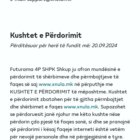
Kushtet e Përdorimit
Përditësuar për herë të fundit më: 20.09.2024
Futurama 4P SHPK Shkup ju ofron mundësinë e
përdorimit të shërbimeve dhe përmbajtjeve të
faqes së saj
www.xnula.mk
në përputhje me
KUSHTET E PËRDORIMIT të mëposhtme. Kushtet
e përdorimit zbatohen për të gjitha përmbajtjet
dhe shërbimet e faqes
www.xnula.mk
. Supozohet
se përdoruesit janë njohur me këto kushte nëse
përdorin çdo pjesë të faqes sonë, si dhe se pranojnë
që përdorimi i kësaj faqeje interneti është vetëm
për nevojë personale dhe në përgjegjësinë e tyre.