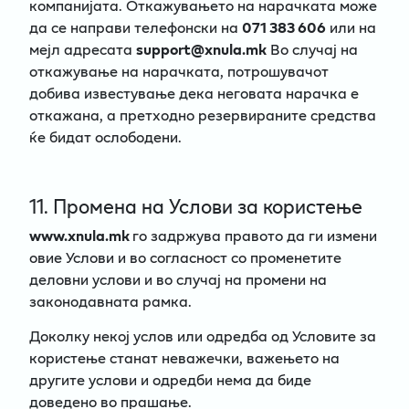
компанијата. Откажувањето на нарачката може
да се направи телефонски на
071 383 606
или на
мејл адресата
support@xnula.mk
Во случај на
откажување на нарачката, потрошувачот
добива известување дека неговата нарачка е
откажана, а претходно резервираните средства
ќе бидат ослободени.
11. Промена на Услови за користење
www.xnula.mk
го задржува правото да ги измени
овие Услови и во согласност со променетите
деловни услови и во случај на промени на
законодавната рамка.
Доколку некој услов или одредба од Условите за
користење станат неважечки, важењето на
другите услови и одредби нема да биде
доведено во прашање.