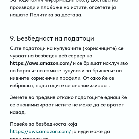
производи и плаќање на истите, опсетете ја
нашата Политика за достава.
9. Безбедност на податоци
Сите податоци на купувачите (корисниците) се
чуваат на безбеден веб сервер на
https://aws.amazon.com/
и се бришат исклучиво
по барање на самите купувачи за бришење на
нивните кориснички профили. Откако ќе се
избришат, податоците се анонимизираат.
Земете во предвив откако податоците еднаш ќе
се анонимизираат истите не може да се вратат
назад.
Повеќе за безбедноста која
https://aws.amazon.com/
ја нуди може да
прочитате тука: