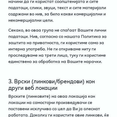
начини да ги користат соопштенијата и сите
податоци, слики, звуци, текст и сите материјали
содржани во нив, за било какви комерцијални и
некомерцијални цели.
Секако, во оваа група не спаѓаат Вашите лични
податоци. Нив, согласно со нашата Политика за
заштита на приватноста, ги користиме само за
интерна употреба. Не ги откриваме ниту ги
проследуваме на трети лица, туку ги користиме
единствено за обработка на Вашите нарачки.
3. Врски (линкови/брендови) кон
други веб локации
Врските (линковите) на оваа локација кон
локации на самостојни произведувачи се
поставени исклучиво со цел да Ви ја олеснат
работата. Доколку ги користите овие линкови, ќе