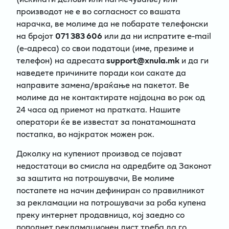
производот не е во согласност со вашата
нарачка, ве молиме да не побарате телефонски
на бројот
071 383 606
или да ни испратите e-mail
(e-адреса) со свои податоци (име, презиме и
телефон) на адресата
support@xnula.mk
и да ги
наведете причините поради кои сакате да
направите замена/враќање на пакетот. Ве
молиме да не контактирате најдоцна во рок од
24 часа од приемот на пратката. Нашите
оператори ќе ве известат за понатамошната
постапка, во најкраток можен рок.
Доколку на купениот производ се појават
недостатоци во смисла на одредбите од Законот
за заштита на потрошувачи, Ве молиме
постапете на начин дефиниран со правилникот
за рекламации на потрошувачи за роба купена
преку интернет продавница, кој заедно со
пополнет рекламационен лист треба да го