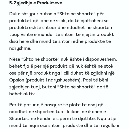
5. Zgjedhja e Produkteve
Duke shtypur butonin "Shto në shportë" për
produktet që janë në stok, do të njoftoheni se
produkti është shtuar dhe ndodhet në shportën
tuaj. Është e mundur të shtoni të njëjtin produkt
disa herë dhe mund të shtoni edhe produkte të
ndryshme.
Nëse "Shto në shportë" nuk është i disponueshëm,
bëhet fjalë për një produkt që nuk është në stok
ose për një produkt nga i cili duhet të zgjidhni një
Opsion (produkt i ndryshueshëm). Pasi të bëni
zgjedhjen tuaj, butoni "Shto në shportë" do të
bëhet aktiv.
Për të pasur një pasqyrë të plotë të asaj që
ndodhet në shportën tuaj, klikoni në ikonën e
Shportës, në këndin e sipërm të djathtë. Nga atje
mund të hiqni ose shtoni produkte dhe të rregulloni