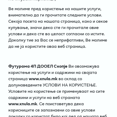
Ве молиме пред користење на нашите услуги,
внимателно да ги прочитате следните услови.
Секоја посета на нашата страница, како и секое
купување, значи дека сте ги прочитале овие
услови и дека сте во целост согласни со истите.
Доколку тие за Вас се неприфатливи, Ве молиме
да не ја користите оваа веб страница.
Футурама 4П ДООЕЛ Скопје
Ви овозможува
користење на услуги и содржини на својата
страница
www.xnula.mk
во склад со
долунаведените УСЛОВИ НА КОРИСТЕЊЕ.
Условите на користење се применуваат на сите
содржини и услуги на веб страната
www.xnula.mk
. Се поистоветува дека
корисниците се запознаени со овие услови
доколку го користат било кој дел од нашата веб