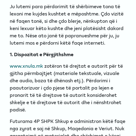
Ju lutemi para përdorimit të shërbimeve tona të
lexoni me kujdes kushtet e mëposhtme. Çdo vizitë
në faqen tonë, si dhe çdo blerje, nënkupton që i
keni lexuar këto kushte dhe jeni plotësisht dakord
me to. Nëse ato janë të papranueshme për ju, ju
lutemi mos e përdorni këtë faqe interneti.
1. Dispozitat e Përgjithshme
www.xnula.mk
zotëron të drejtat e autorit për të
gjitha përmbajtjet (materiale tekstuale, vizuale
dhe audio, baza të dhënash etj.). Përdorimi i
paautorizuar i çdo pjese të portalit pa lejen e
pronarit të të drejtave të autorit konsiderohet
shkelje e të drejtave të autorit dhe i nënshtrohet
padisë.
Futurama 4P SHPK Shkup e administron këtë faqe
nga zyrat e saj në Shkup, Maqedonia e Veriut. Nuk
garantojmë që materialet dhe shërbimet e kësaj