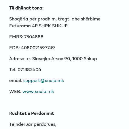
Të dhënat tona:
Shoqëria për prodhim, tregti dhe shërbime
Futurama 4P SHPK SHKUP
EMBS: 7504888
EDB: 4080021597749
Adresa: rr. Slavejko Arsov 90, 1000 Shkup
Tel: 071383606
email:
support@xnula.mk
WEB:
www.xnula.mk
Kushtet e Përdorimit
Të nderuar përdorues,