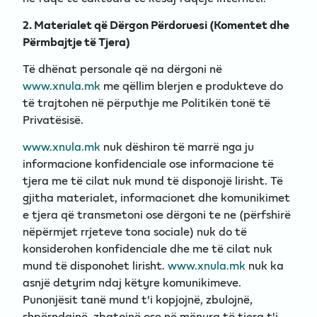
2. Materialet që Dërgon Përdoruesi (Komentet dhe
Përmbajtje të Tjera)
Të dhënat personale që na dërgoni në
www.xnula.mk
me qëllim blerjen e produkteve do
të trajtohen në përputhje me Politikën tonë të
Privatësisë.
www.xnula.mk
nuk dëshiron të marrë nga ju
informacione konfidenciale ose informacione të
tjera me të cilat nuk mund të disponojë lirisht. Të
gjitha materialet, informacionet dhe komunikimet
e tjera që transmetoni ose dërgoni te ne (përfshirë
nëpërmjet rrjeteve tona sociale) nuk do të
konsiderohen konfidenciale dhe me të cilat nuk
mund të disponohet lirisht.
www.xnula.mk
nuk ka
asnjë detyrim ndaj këtyre komunikimeve.
Punonjësit tanë mund t'i kopjojnë, zbulojnë,
shpërndajnë, zbatojnë ose në mënyra të tjera t'i