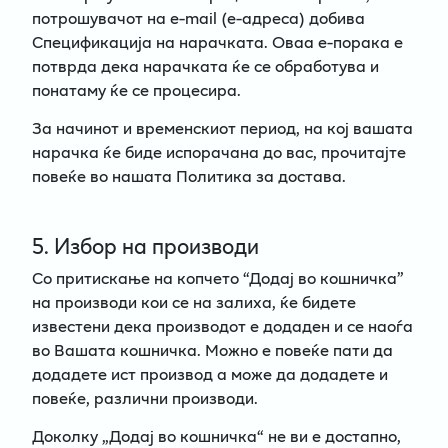
потрошувачот на e-mail (e-адреса) добива
Спецификација на нарачката. Оваа е-порака е
потврда дека нарачката ќе се обработува и
понатаму ќе се процесира.
За начинот и временскиот период, на кој вашата
нарачка ќе биде испорачана до вас, прочитајте
повеќе во нашата Политика за достава.
5. Избор на производи
Со притискање на копчето “Додај во кошничка”
на производи кои се на залиха, ќе бидете
известени дека производот е додаден и се наоѓа
во Вашата кошничка. Можно е повеќе пати да
додадете ист производ а може да додадете и
повеќе, различни производи.
Доколку „Додај во кошничка“ не ви е достапно,