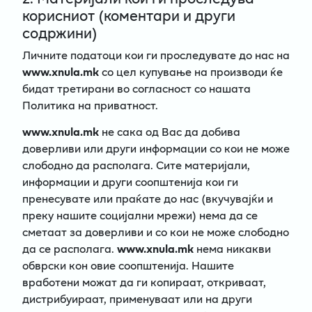
корисниот (коментари и други
содржини)
Личните податоци кои ги проследувате до нас на
www.xnula.mk
со цел купување на производи ќе
бидат третирани во согласност со нашата
Политика на приватност.
www.xnula.mk
не сака од Вас да добива
доверливи или други информации со кои не може
слободно да располага. Сите материјали,
информации и други соопштенија кои ги
пренесувате или праќате до нас (вкучувајќи и
преку нашите социјални мрежи) нема да се
сметаат за доверливи и со кои не може слободно
да се располага.
www.xnula.mk
нема никакви
обврски кон овие соопштенија. Нашите
вработени можат да ги копираат, откриваат,
дистрибуираат, применуваат или на други