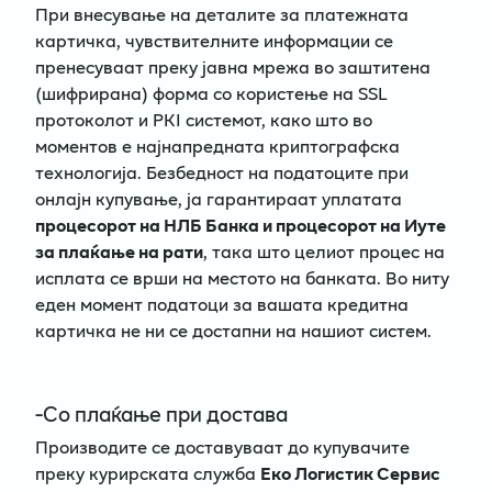
При внесување на деталите за платежната
картичка, чувствителните информации се
пренесуваат преку јавна мрежа во заштитена
(шифрирана) форма со користење на SSL
протоколот и PKI системот, како што во
моментов е најнапредната криптографска
технологија. Безбедност на податоците при
онлајн купување, ја гарантираат уплатата
процесорот на НЛБ Банка и процесорот на Иуте
за плаќање на рати
, така што целиот процес на
исплата се врши на местото на банката. Во ниту
еден момент податоци за вашата кредитна
картичка не ни се достапни на нашиот систем.
-Со плаќање при достава
Производите се доставуваат до купувачите
преку курирската служба
Еко Логистик Сервис