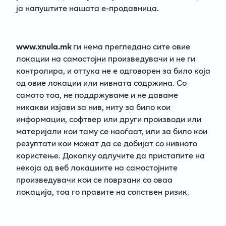
ја напуштите нашата е-продавница.
www.xnula.mk
ги нема прегледано сите овие
локации на самостојни произведувачи и не ги
контролира, и оттука не е одговорен за било која
од овие локации или нивната содржина. Со
самото тоа, не поддржуваме и не даваме
никакви изјави за нив, ниту за било кои
информации, софтвер или други производи или
материјали кои таму се наоѓаат, или за било кои
резултати кои можат да се добијат со нивното
користење. Доколку одлучите да пристапите на
некоја од веб локациите на самостојните
произведувачи кои се поврзани со оваа
локација, тоа го правите на сопствен ризик.