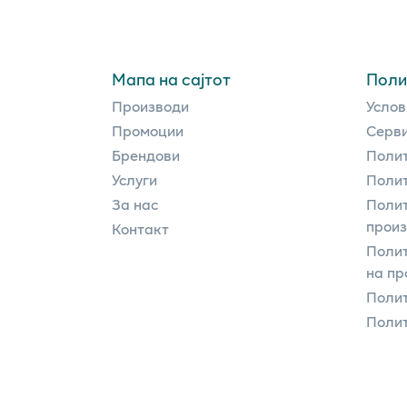
Мапа на сајтот
Поли
Производи
Услов
Промоции
Серви
Брендови
Полит
Услуги
Полит
За нас
Полит
прои
Контакт
Поли
на пр
Полит
Полит