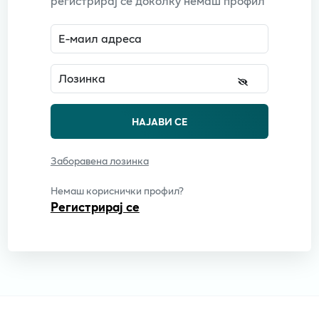
регистрирај се доколку немаш профил
Е-маил адреса
Лозинка
НАЈАВИ СЕ
Заборавена лозинка
Немаш кориснички профил?
Регистрирај се