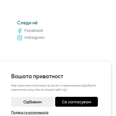
Следи нè
Facebook
Instagram
Вашата приватност
Ние користиме колачиња за да ви го овозможиме најдоброто
корисничко искуство на нашиот веб-сајт
Одбивам
Се согласувам
Подеси ги колачињата