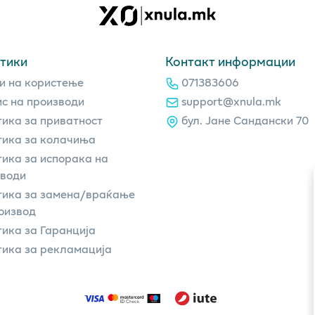
тики
Контакт информации
и на користење
071383606
с на производи
support@xnula.mk
ика за приватност
бул. Јане Сандански 70
ика за колачиња
ика за испорака на
зводи
тика за замена/враќање
оизвод
ика за Гаранција
ика за рекламација