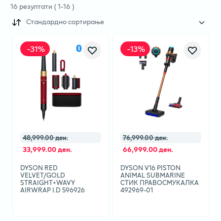
16
резултати
(
1
-
16
)
Стандардно сортирање
-
31
%
-
13
%
48,999.00 ден.
76,999.00 ден.
33,999.00 ден.
66,999.00 ден.
DYSON RED
DYSON V16 PISTON
VELVET/GOLD
ANIMAL SUBMARINE
STRAIGHT+WAVY
СТИК ПРАВОСМУКАЛКА
AIRWRAP I.D 596926
492969-01