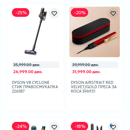
-
25
%
-
20
%
35,999.00 ден.
39,999.00 ден.
26,999.00 ден.
31,999.00 ден.
DYSON V8 CYCLONE
DYSON AIRSTRAIT RED
СТИК ПРАВОСМУКАЛКА
VELVET/GOLD ПРЕСА ЗА
226587
КОСА 596931
-
24
%
-
18
%