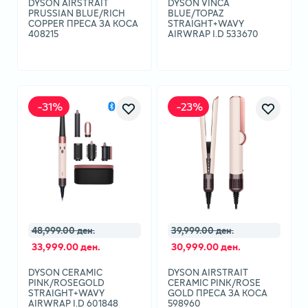
DYSON AIRSTRAIT
DYSON VINCA
PRUSSIAN BLUE/RICH
BLUE/TOPAZ
COPPER ПРЕСА ЗА КОСА
STRAIGHT+WAVY
408215
AIRWRAP I.D 533670
-
31
%
-
23
%
48,999.00 ден.
39,999.00 ден.
33,999.00 ден.
30,999.00 ден.
DYSON CERAMIC
DYSON AIRSTRAIT
PINK/ROSEGOLD
CERAMIC PINK/ROSE
STRAIGHT+WAVY
GOLD ПРЕСА ЗА КОСА
AIRWRAP I.D 601848
598960