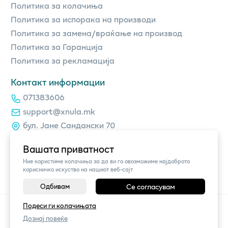
Политика за колачиња
Политика за испорака на производи
Политика за замена/враќање на производ
Политика за Гаранција
Политика за рекламација
Контакт информации
071383606
support@xnula.mk
бул. Јане Сандански 70
Вашата приватност
Ние користиме колачиња за да ви го овозможиме најдоброто
корисничко искуство на нашиот веб-сајт
Одбивам
Се согласувам
Подеси ги колачињата
©
2026
Vendor x
xnula.mk
Поставки за колачиња
|
Пријави проблем
Дознај повеќе