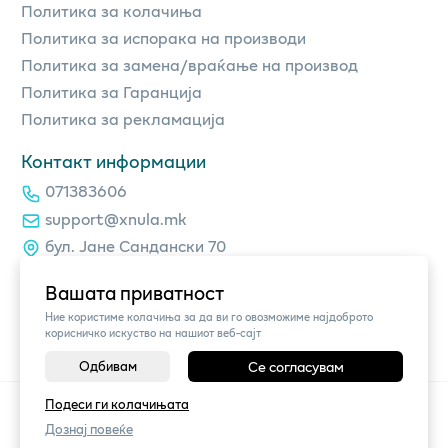
Политика за колачиња
Политика за испорака на производи
Политика за замена/враќање на производ
Политика за Гаранција
Политика за рекламација
Контакт информации
071383606
support@xnula.mk
бул. Јане Сандански 70
Вашата приватност
Ние користиме колачиња за да ви го овозможиме најдоброто
корисничко искуство на нашиот веб-сајт
Одбивам
Се согласувам
Подеси ги колачињата
©
2026
Vendor x
xnula.mk
Поставки за колачиња
|
Пријави проблем
Дознај повеќе