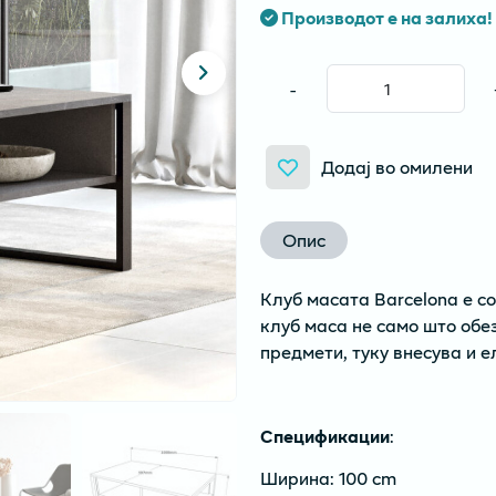
Производот е на залиха!
-
Додај во омилени
Опис
Клуб масата Barcelona е с
клуб маса не само што обе
предмети, туку внесува и ел
Спецификации
:
Ширина: 100 cm