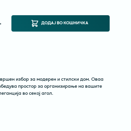
ДОДАЈ ВО КОШНИЧКА
+
овршен избор за модерен и стилски дом. Оваа
збедува простор за организирање на вашите
еганција во секој агол.