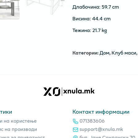
Длабочина: 59.7 cm
Висина: 44.4 cm
Тежина: 21.7 kg
Категории
:
Дом
,
Клуб маси
,
тики
Контакт информации
и на користење
071383606
с на производи
support@xnula.mk
ика за приватност
бул. Јане Сандански 70