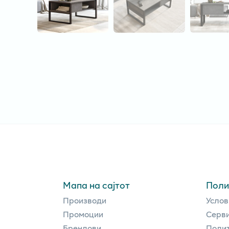
Мапа на сајтот
Поли
Производи
Услов
Промоции
Серви
Брендови
Полит