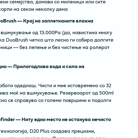
ени семејства, домови со миленици или сите
корпи на секои неколку дена
oBrush — Крај на заплетканите влакна
 вшмукување од 13.000Pa (да, навистина многу
ка DuoBrush четка што лесно ги собира долгите
ници — без лепење и без чистење на ролерот
дно — Прилагодлива вода и сила на
аботи одеднаш. Чисти и мие истовремено со 32
лива моќ на вшмукување. Резервоарот од 500ml
сно се справува со големи површини и подолги
inder — Ниту едно место не останува нечисто
ехнологија, D20 Plus создава прецизни,