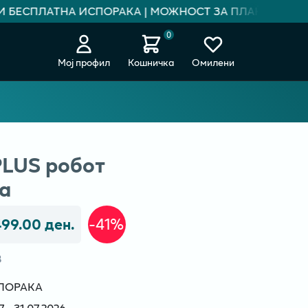
 БЕСПЛАТНА ИСПОРАКА | МОЖНОСТ ЗА ПЛАЌАЊЕ НА РА
0
Мој профил
Кошничка
Омилени
LUS робот
а
499.00 ден.
-41%
В
СПОРАКА
- 31.07.2026