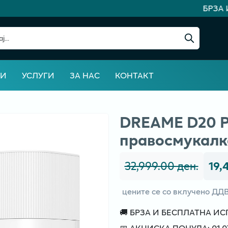
БРЗА И
ВИ
УСЛУГИ
ЗА НАС
КОНТАКТ
DRЕАМЕ D20 P
правосмукалк
32,999.00 ден.
19,
цените се со вклучено ДД
🚚 БРЗА И БЕСПЛАТНА И
📅 АКЦИСКА ПОНУДА: 01.07 