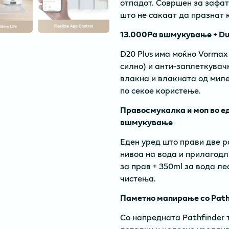
отпадот. Совршен за зафат
што не сакаат да празнат 
13.000Pa вшмукување + Du
D20 Plus има моќно Vormax
силно) и анти-заплеткувач
влакна и влакната од миле
по секое користење.
Правосмукалка и моп во е
вшмукување
Еден уред што прави две р
нивоа на вода и прилагод
за прав + 350ml за вода ле
чистења.
Паметно мапирање со Pathf
Со напредната Pathfinder т