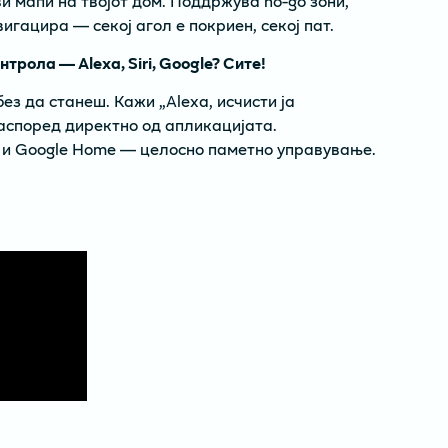
и мапи на твојот дом. Поддржува no-go зони,
игацира — секој агол е покриен, секој пат.
трола — Alexa, Siri, Google? Сите!
ез да станеш. Кажи „Alexa, исчисти ја
распоред директно од апликацијата.
ri и Google Home — целосно паметно управување.