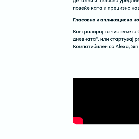
детални и целосно уредлив
повеќе ката и прецизно нав
Гласовна и апликациска кон
Контролирај го чистењето б
дневната“, или стартувај 
Компатибилен со Alexa, Si