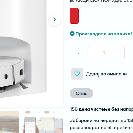
Производот е на залиха!
-
Додај во омилени
Опис
150 дена чистење без напо
Заборави на нередот до 150
резервоарот во 5L вреќичк