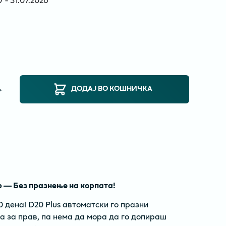
ДОДАЈ ВО КОШНИЧКА
+
р — Без празнење на корпата!
 дена! D20 Plus автоматски го празни
а за прав, па нема да мора да го допираш