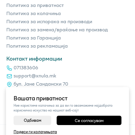
Политика за приватност
Политика за колачиња
Политика за испорака на производи
Политика за замена/враќање на производ
Политика за Гаранција
Политика за рекламација
Контакт информации
071383606
support@xnula.mk
бул. Јане Сандански 70
Вашата приватност
Ние користиме колачиња за да ви го овозможиме најдоброто
корисничко искуство на нашиот веб-сајт
Одбивам
Се согласувам
©
2026
Vendor x
xnula.mk
Подеси ги колачињата