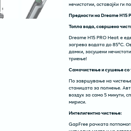
нечистотии, оставајќи ги по
Предности на Dreame H15 
Топла вода, совршено чист
Dreame H15 PRO Heat е еде
загрева водата до 85°C. 
дамки, засушени нечистоти
триење!
Самочистење и сушење со 
По завршување на чистењет
станицата за полнење. Авто
воздух за само 5 минути, с
мириси.
Интелигентно чистење:
GapFree рачката потпомог
ниту едно место и не оста