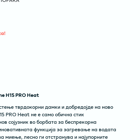
ха!
e H15 PRO Heat
стење тврдокорни дамки и добредојде на ново
15 PRO Heat не е само обична стик
нов сојузник во борбата за беспрекорна
иновативната функција за загревање на водата
а миење, лесно ги отстранува и најупорните