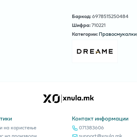
Баркод
:
6978515250484
Шифра
:
710221
Категории
:
Правосмукалки
тики
Контакт информации
и на користење
071383606
с на производи
support@xnula.mk