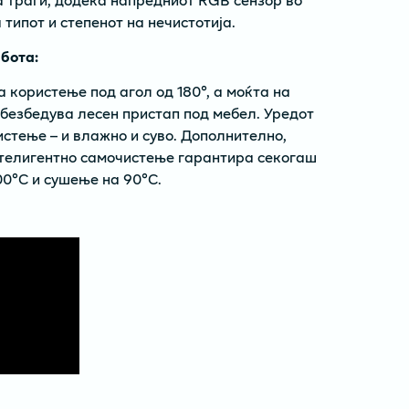
типот и степенот на нечистотија.
бота:
 користење под агол од 180°, а моќта на
безбедува лесен пристап под мебел. Уредот
истење – и влажно и суво. Дополнително,
нтелигентно самочистење гарантира секогаш
00°C и сушење на 90°C.