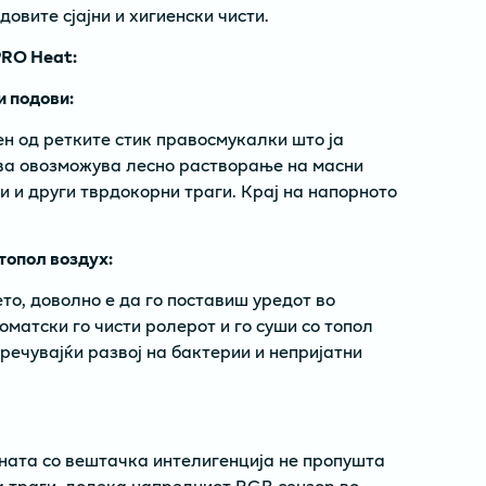
довите сјајни и хигиенски чисти.
PRO Heat:
и подови:
н од ретките стик правосмукалки што ја
Ова овозможува лесно растворање на масни
и и други тврдокорни траги. Крај на напорното
топол воздух:
о, доволно е да го поставиш уредот во
матски го чисти ролерот и го суши со топол
пречувајќи развој на бактерии и непријатни
ната со вештачка интелигенција не пропушта
ва траги, додека напредниот RGB сензор во