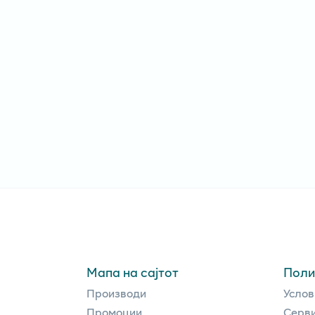
Мапа на сајтот
Поли
Производи
Услов
Промоции
Серви