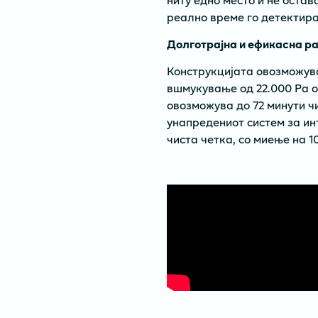
реално време го детектира 
Долготрајна и ефикасна ра
Конструкцијата овозможува
вшмукување од 22.000 Pa о
овозможува до 72 минути ч
унапредениот систем за и
чиста четка, со миење на 1