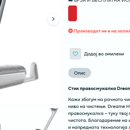
Производот не е на зали
Додај во омилени
Опис
Стик правосмукалка Dream
Кажи збогум на рачното чи
ниво на чистење. Dreame H
правосмукалка – туку твој 
чистота. Благодарение на 
и напредната технологија з