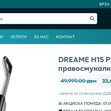
БРЗА И
ВИ
УСЛУГИ
ЗА НАС
КОНТАКТ
DREAME H15 P
правосмукалк
49,999.00 ден.
33,
цените се со вклучено ДД
📅 АКЦИСКА ПОНУДА: 01.07 
🚚 БРЗА И БЕСПЛАТНА И