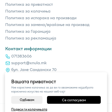
Политика за приватност
Политика за колачиња
Политика за испорака на производи
Политика за замена/враќање на производ
Политика за Гаранција
Политика за рекламација
Контакт информации
071383606
support@xnula.mk
бул. Јане Сандански 70
Вашата приватност
Ние користиме колачиња за да ви го овозможиме најдоброто
корисничко искуство на нашиот веб-сајт
Одбивам
Се согласувам
©
2026
Vendor x
xnula.mk
Подеси ги колачињата