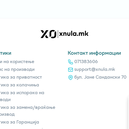
тики
Контакт информации
и на користење
071383606
с на производи
support@xnula.mk
ика за приватност
бул. Јане Сандански 70
ика за колачиња
ика за испорака на
зводи
тика за замена/враќање
оизвод
ика за Гаранција