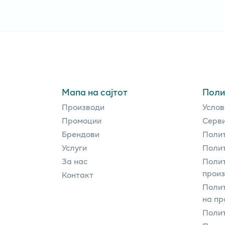
Мапа на сајтот
Поли
Производи
Услов
Промоции
Серви
Брендови
Полит
Услуги
Полит
За нас
Полит
прои
Контакт
Поли
на пр
Полит