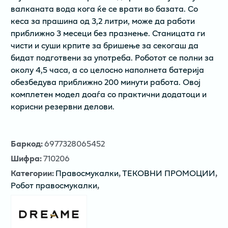
валканата вода кога ќе се врати во базата. Со
кеса за прашина од 3,2 литри, може да работи
приближно 3 месеци без празнење. Станицата ги
чисти и суши крпите за бришење за секогаш да
бидат подготвени за употреба. Роботот се полни за
околу 4,5 часа, а со целосно наполнета батерија
обезбедува приближно 200 минути работа. Овој
комплетен модел доаѓа со практични додатоци и
корисни резервни делови.
Баркод
:
6977328065452
Шифра
:
710206
Категории
:
Правосмукалки
,
ТЕКОВНИ ПРОМОЦИИ
,
Робот правосмукалки
,