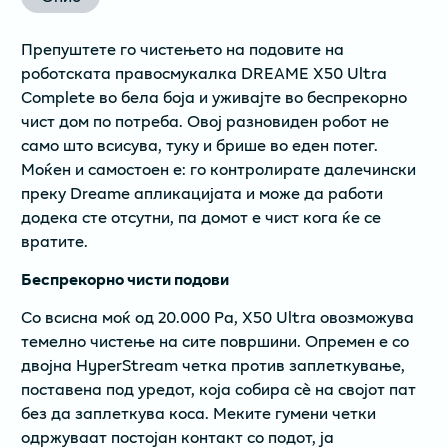
Препуштете го чистењето на подовите на
роботската правосмукалка DREAME X50 Ultra
Complete во бела боја и уживајте во беспрекорно
чист дом по потреба. Овој разновиден робот не
само што всисува, туку и брише во еден потег.
Моќен и самостоен е: го контролирате далечински
преку Dreame апликацијата и може да работи
додека сте отсутни, па домот е чист кога ќе се
вратите.
Беспрекорно чисти подови
Со всисна моќ од 20.000 Pa, X50 Ultra овозможува
темелно чистење на сите површини. Опремен е со
двојна HyperStream четка против заплеткување,
поставена под уредот, која собира сè на својот пат
без да заплеткува коса. Меките гумени четки
одржуваат постојан контакт со подот, ја