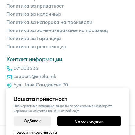
Политика за приватност
Политика за колачиња
Политика за испорака на производи
Политика за замена/враќање на производ
Политика за Гаранција
Политика за рекламација
Контакт информации
071383606
support@xnula.mk
бул. Јане Сандански 70
Вашата приватност
Ние користиме колачиња за да ви го овозможиме најдоброто
корисничко искуство на нашиот веб-сајт
Одбивам
Се согласувам
Подеси ги колачињата
©
2026
Vendor x
xnula.mk