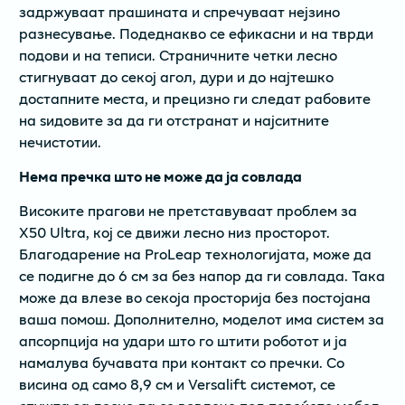
задржуваат прашината и спречуваат нејзино
разнесување. Подеднакво се ефикасни и на тврди
подови и на теписи. Страничните четки лесно
стигнуваат до секој агол, дури и до најтешко
достапните места, и прецизно ги следат рабовите
на ѕидовите за да ги отстранат и најситните
нечистотии.
Нема пречка што не може да ја совлада
Високите прагови не претставуваат проблем за
X50 Ultra, кој се движи лесно низ просторот.
Благодарение на ProLeap технологијата, може да
се подигне до 6 см за без напор да ги совлада. Така
може да влезе во секоја просторија без постојана
ваша помош. Дополнително, моделот има систем за
апсорпција на удари што го штити роботот и ја
намалува бучавата при контакт со пречки. Со
висина од само 8,9 см и Versalift системот, се