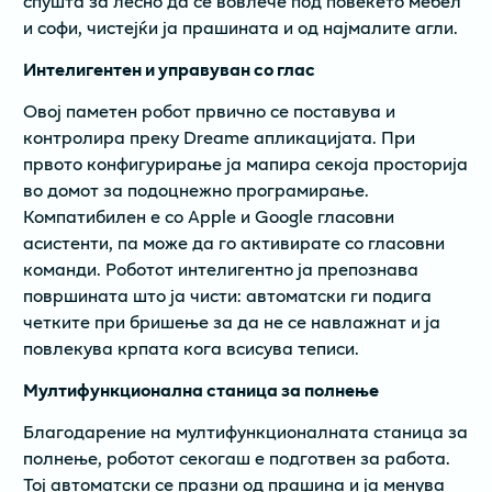
спушта за лесно да се вовлече под повеќето мебел
и софи, чистејќи ја прашината и од најмалите агли.
Интелигентен и управуван со глас
Овој паметен робот првично се поставува и
контролира преку Dreame апликацијата. При
првото конфигурирање ја мапира секоја просторија
во домот за подоцнежно програмирање.
Компатибилен е со Apple и Google гласовни
асистенти, па може да го активирате со гласовни
команди. Роботот интелигентно ја препознава
површината што ја чисти: автоматски ги подига
четките при бришење за да не се навлажнат и ја
повлекува крпата кога всисува теписи.
Мултифункционална станица за полнење
Благодарение на мултифункционалната станица за
полнење, роботот секогаш е подготвен за работа.
Тој автоматски се празни од прашина и ја менува