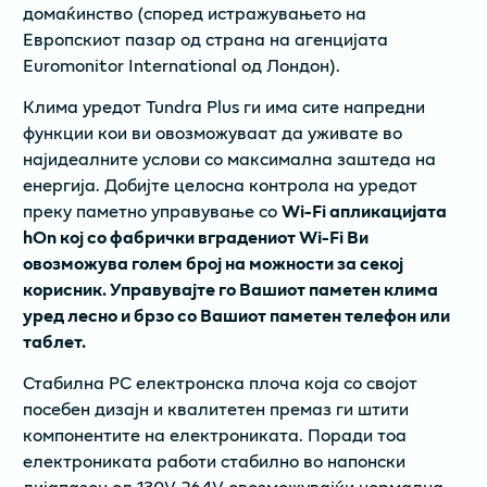
домаќинство (според истражувањето на
Европскиот пазар од страна на агенцијата
Euromonitor International од Лондон).
Клима уредот Tundra Plus ги има сите напредни
функции кои ви овозможуваат да уживате во
најидеалните услови со максимална заштеда на
енергија. Добијте целосна контрола на уредот
преку паметно управување со
Wi-Fi апликацијата
hOn кој со фабрички вградениот Wi-Fi Ви
овозможува голем број на можности за секој
корисник. Управувајте го Вашиот паметен клима
уред лесно и брзо со Вашиот паметен телефон или
таблет.
Стабилна PC електронска плоча која со својот
посебен дизајн и квалитетен премаз ги штити
компонентите на електрониката. Поради тоа
електрониката работи стабилно во напонски
дијапазон од 130V-264V овозможувајќи нормална