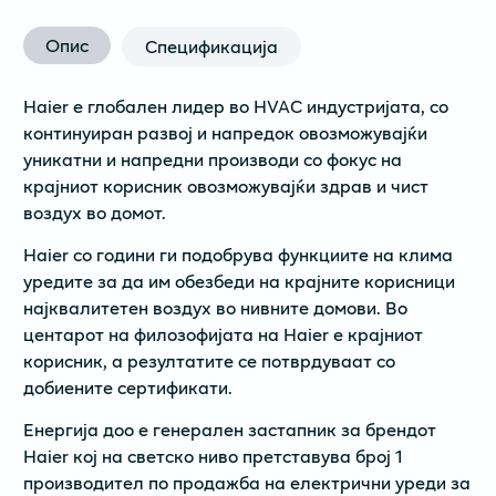
Опис
Спецификација
Haier е глобален лидер во HVAC индустријата, со
континуиран развој и напредок овозможувајќи
уникатни и напредни производи со фокус на
крајниот корисник овозможувајќи здрав и чист
воздух во домот.
Haier со години ги подобрува функциите на клима
уредите за да им обезбеди на крајните корисници
најквалитетен воздух во нивните домови. Во
центарот на филозофијата на Haier е крајниот
корисник, а резултатите се потврдуваат со
добиените сертификати.
Енергија доо е генерален застапник за брендот
Haier кој на светско ниво претставува број 1
производител по продажба на електрични уреди за