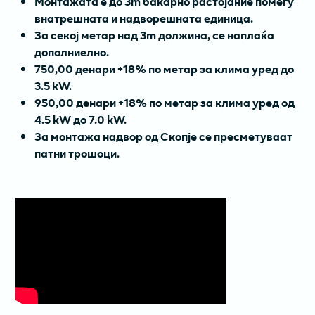
Монтажата е до 3m бакарно растојание помеѓу
внатрешната и надворешната единица.
За секој метар над 3m должина, се наплаќа
дополниелно.
750,00 денари +18% по метар за клима уред до
3.5 kW.
950,00 денари +18% по метар за клима уред од
4.5 kW до 7.0 kW.
За монтажа надвор од Скопје се пресметуваат
патни трошоци.