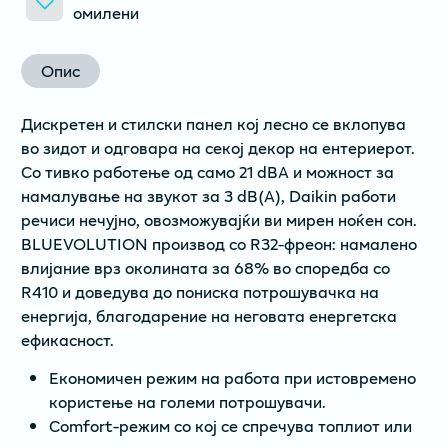
омилени
Опис
Дискретен и стилски панел кој лесно се вклопува
во зидот и одговара на секој декор на ентериерот.
Со тивко работење од само 21 dBA и можност за
намалување на звукот за 3 dB(A), Daikin работи
речиси нечујно, овозможувајќи ви мирен ноќен сон.
BLUEVOLUTION производ со R32-фреон: намалено
влијание врз околината за 68% во споредба со
R410 и доведува до пониска потрошувачка на
енергија, благодарение на неговата енергетска
ефикасност.
Економичен режим на работа при истовремено
користење на големи потрошувачи.
Comfort-режим со кој се спречува топлиот или