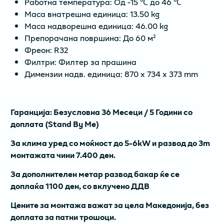
Работна температура: Од -15 ℃ до 46 ℃
Маса внатрешна единица: 13.50 kg
Маса надворешна единица: 46.00 kg
Препорачана површина: До 60 м²
Фреон: R32
Филтри: Филтер за прашина
Димензии надв. единица: 870 x 734 x 373 mm
Гаранција: Безусловна 36 Месеци / 5 Години со
доплата (Stand By Me)
За клима уред со моќност до 5-6kW и развод до 3m
монтажата чини 7.400 ден.
За дополнителен метар развод бакар ќе се
доплаќа 1100 ден, со вклучено ДДВ
Цените за монтажа важат за цела Македонија, без
доплата за патни трошоци.