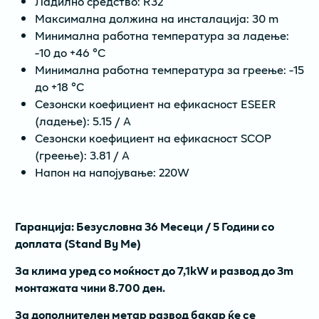
Ладилно средство: R32
Максимална должина на инсталација: 30 m
Минимална работна температура за ладење:
-10 до +46 °C
Минимална работна температура за греење: -15
до +18 °C
Сезонски коефициент на ефикасност ESEER
(ладење): 5.15 / A
Сезонски коефициент на ефикасност SCOP
(греење): 3.81 / A
Напон на напојување: 220W
Гаранција: Безусловна 36 Месеци / 5 Години со
доплата (Stand By Me)
За клима уред со моќност до 7,1kW и развод до 3m
монтажата чини 8.700 ден.
За дополнителен метар развод бакар ќе се