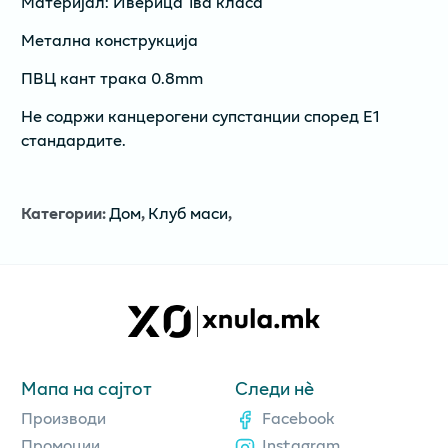
Материјал: Иверица 1ва класа
Метална конструкција
ПВЦ кант трака 0.8mm
Не содржи канцерогени супстанции според Е1
стандардите.
Категории
:
Дом
,
Клуб маси
,
Мапа на сајтот
Следи нè
Производи
Facebook
Промоции
Instagram