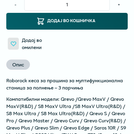
-
+
ДОДАЈ ВО КОШНИЧКА
Додај во
омилени
Опис
Roborock кеса за прашина за мултифункционална
станица за полнење – 3 парчиња
Компатибилни модели: Qrevo /Qrevo MaxV / Qrevo
MaxV(R&D) / S8 MaxV Ultra /S8 MaxV Ultra(R&D) /
S8 Max Ultra / S8 Max Ultra(R&D) / Qrevo S / Qrevo
Pro / Qrevo Master / Qrevo Curv / Qrevo Curv(R&D) /
Qrevo Plus / Qrevo Slim / Qrevo Edge / Saros 10R / S9