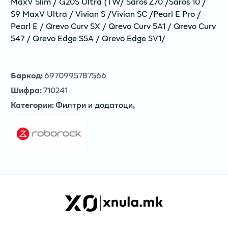
MaxV Slim / G20S Ultra (TW/ Saros Z70 /Saros 10 /
S9 MaxV Ultra / Vivian S /Vivian SC /Pearl E Pro /
Pearl E / Qrevo Curv SX / Qrevo Curv 5A1 / Qrevo Curv
547 / Qrevo Edge S5A / Qrevo Edge 5V1/
Баркод
:
6970995787566
Шифра
:
710241
Категории
:
Филтри и додатоци
,