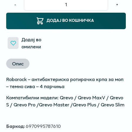
-
+
ДОДАЈ ВО КОШНИЧКА
Додај во
омилени
Опис
Roborock – антибактериска ротирачка крпа за моп
– темно сива – 4 парчиња
Компатибилни модели: Qrevo / Qrevo MaxV / Qrevo
S / Qrevo Pro /Qrevo Master /Qrevo Plus / Qrevo Slim
Баркод
:
6970995787610