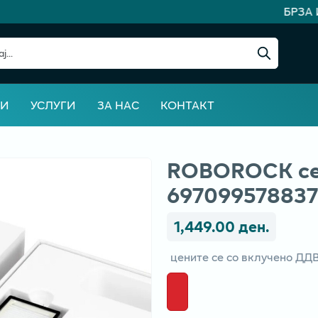
БРЗА И
ВИ
УСЛУГИ
ЗА НАС
КОНТАКТ
ROBOROCK сет
697099578837
1,449.00 ден.
цените се со вклучено ДД