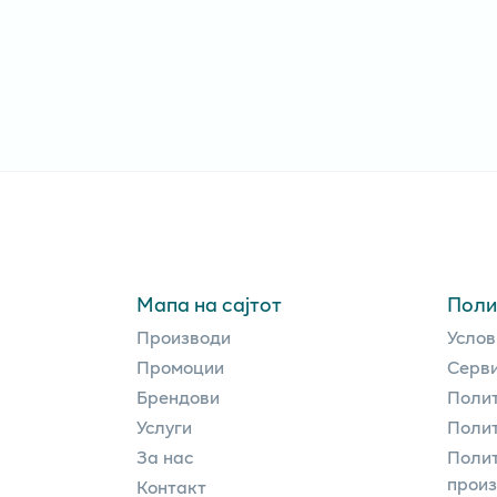
Мапа на сајтот
Поли
Производи
Услов
Промоции
Серви
Брендови
Полит
Услуги
Полит
За нас
Полит
прои
Контакт