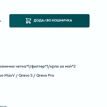
ДОДАЈ ВО КОШНИЧКА
+
транична четка*1/филтер*1/крпи за моп*2
o MaxV / Qrevo S / Qrevo Pro
оци
,