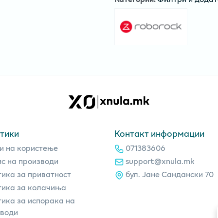
тики
Контакт информации
и на користење
071383606
с на производи
support@xnula.mk
ика за приватност
бул. Јане Сандански 70
ика за колачиња
ика за испорака на
зводи