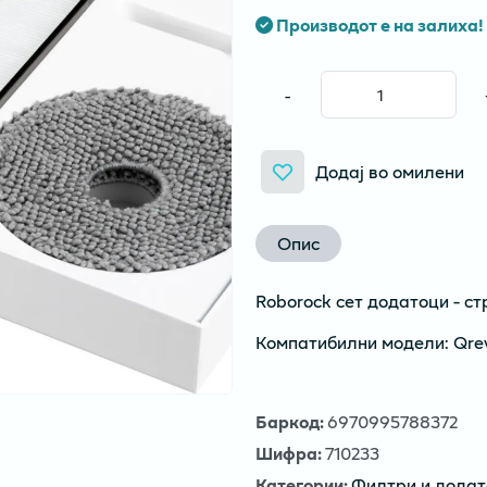
Производот е на залиха!
-
Додај во омилени
Опис
Roborock сет додатоци - с
Компатибилни модели: Qrev
Баркод
:
6970995788372
Шифра
:
710233
Категории
:
Филтри и додат