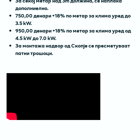
За секој метар над 3m должина, се наплаќа
дополниелно.
750,00 денари +18% по метар за клима уред до
3.5 kW.
950,00 денари +18% по метар за клима уред од
4.5 kW до 7.0 kW.
За монтажа надвор од Скопје се пресметуваат
патни трошоци.