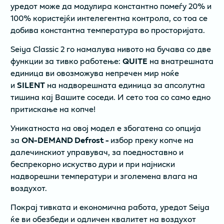
уредот може да модулира константно помеѓу 20% и
100% користејќи интелегентна контрола, со тоа се
добива константна температура во просторијата.
Seiya Classic 2 го намалува нивото на бучава со две
функции за тивко работење:
QUITE
на внатрешната
единица ви овозможува непречен мир ноќе
и
SILENT
на надворешната единица за апсолутна
тишина кај Вашите соседи. И сето тоа со само едно
притискање на копче!
Уникатноста на овој модел е збогатена со опција
за
ON-DEMAND Defrost -
избор преку копче на
далечинскиот управувач, за поедноставно и
беспрекорно искуство дури и при најниски
надворешни температури и зголемена влага на
воздухот.
Покрај тивката и економична работа, уредот Seiya
ќе ви обезбеди и одличен квалитет на воздухот