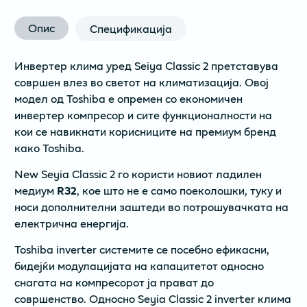
Опис
Спецификација
Инвертер клима уред Seiya Classic 2 претставува
совршен влез во светот на климатизацијa. Овој
модел од Toshiba е опремен со економичен
инвертер компресор и сите функционалности на
кои се навикнати корисниците на премиум бренд
како Toshiba.
New Seyia Classic 2 го користи новиот ладилен
медиум
R32
, кое што не е само поеколошки, туку и
носи дополнителни заштеди во потрошувачката на
електрична енергија.
Toshiba inverter системите се посебно ефикасни,
бидејќи модулацијата на капацитетот односно
снагата на компресорот ја прават до
совршенство. Односно Seyia Classic 2 inverter клима