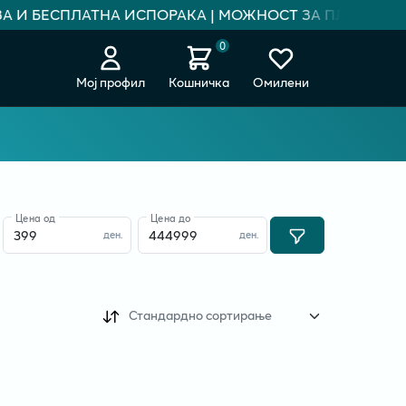
А И БЕСПЛАТНА ИСПОРАКА | МОЖНОСТ ЗА ПЛАЌАЊЕ НА
0
Мој профил
Кошничка
Омилени
Цена од
Цена до
ден.
ден.
Стандардно сортирање