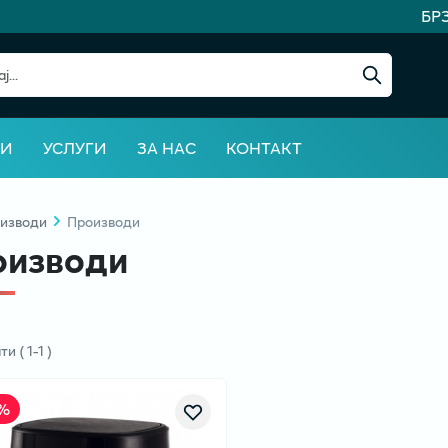
БРЗ
ВИ
УСЛУГИ
ЗА НАС
КОНТАКТ
изводи
Производи
оизводи
ати
(
1
-
1
)
%