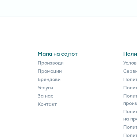
Мапа на сајтот
Поли
Производи
Услов
Промоции
Серви
Брендови
Полит
Услуги
Полит
За нас
Полит
прои
Контакт
Поли
на пр
Полит
Полит