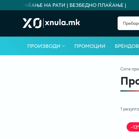
Т ЗА ПЛАЌАЊЕ НА РАТИ | БЕЗБЕДНО ПЛАЌАЊЕ |
ПРОИЗВОДИ
ПРОМОЦИИ
БРЕНДО
Сите
про
Пр
1
резулт
-
13