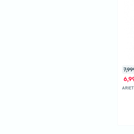
7,99
6,9
ARIET