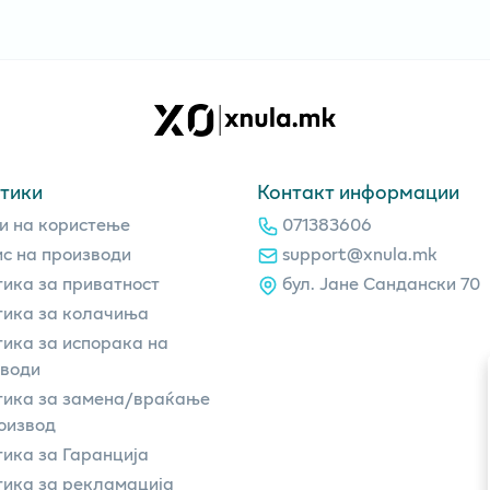
тики
Контакт информации
и на користење
071383606
с на производи
support@xnula.mk
ика за приватност
бул. Јане Сандански 70
ика за колачиња
ика за испорака на
зводи
тика за замена/враќање
оизвод
ика за Гаранција
ика за рекламација