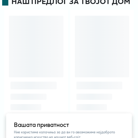
НАШ ПРЕДЛОГ ЗА ТВОЈОТ ДОМ
Вашата приватност
Ние користиме колачиња за да ви го овозможиме најдоброто
корисничко искуство на нашиот веб-сајт