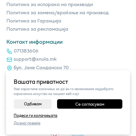
Политика за испорака на производи
Политика за замена/враќање на производ
Политика за Гаранција
Политика за рекламација
Контакт информации
071383606
support@xnula.mk
бул. Јане Сандански 70
Вашата приватност
Ние користиме колачиња за да ви го овозможиме најдоброто
корисничко искуство на нашиот веб-сајт
Одбивам
Се согласувам
Подеси ги колачињата
©
2026
Vendor x
xnula.mk
Поставки за колачиња
|
Пријави проблем
Дознај повеќе