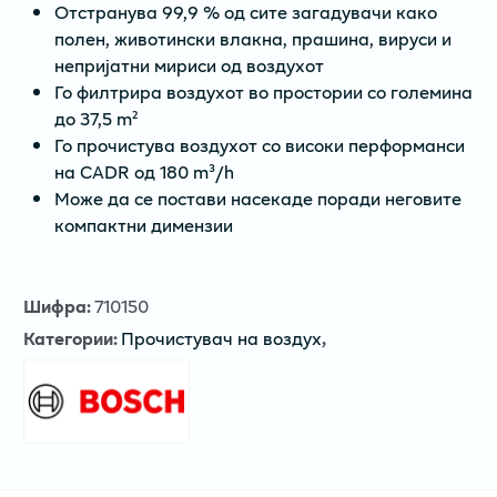
Отстранува 99,9 % од сите загадувачи како
полен, животински влакна, прашина, вируси и
непријатни мириси од воздухот
Го филтрира воздухот во простории со големина
до 37,5 m²
Го прочистува воздухот со високи перформанси
на CADR од 180 m³/h
Може да се постави насекаде поради неговите
компактни димензии
Шифра
:
710150
Категории
:
Прочистувач на воздух
,