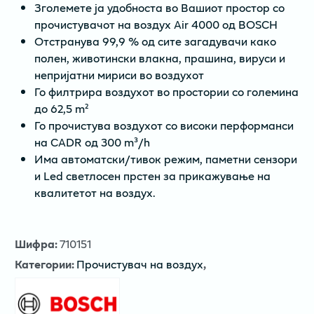
Зголемете ја удобноста во Вашиот простор со
прочистувачот на воздух Air 4000 од BOSCH
Отстранува 99,9 % од сите загадувачи како
полен, животински влакна, прашина, вируси и
непријатни мириси во воздухот
Го филтрира воздухот во простории со големина
до 62,5 m²
Го прочистува воздухот со високи перформанси
на CADR од 300 m³/h
Има автоматски/тивок режим, паметни сензори
и Led светлосен прстен за прикажување на
квалитетот на воздух.
Шифра
:
710151
Категории
:
Прочистувач на воздух
,