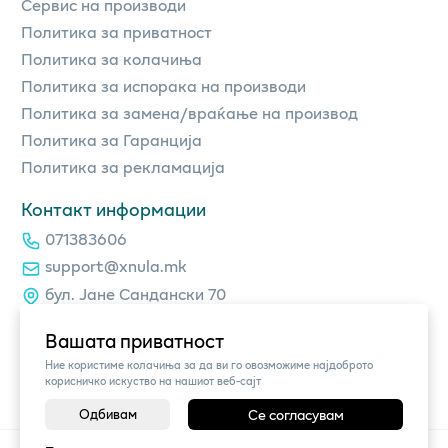
Сервис на производи
Политика за приватност
Политика за колачиња
Политика за испорака на производи
Политика за замена/враќање на производ
Политика за Гаранција
Политика за рекламација
Контакт информации
071383606
support@xnula.mk
бул. Јане Сандански 70
Вашата приватност
Ние користиме колачиња за да ви го овозможиме најдоброто
корисничко искуство на нашиот веб-сајт
Одбивам
Се согласувам