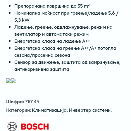
Препорачана површина до 55 m²
Номинална моќност при греење/ладење 5,6 /
5,3 kW
Ладење, греење, одвлажнување, режим на
вентилатор и автоматски режим
Енергетска класа на ладење А++
Енергетска класа на греење А++/А+ потопла
сезона/просечна сезона
Сензор за движење, заштита од замрзнување,
антикоризивна заштита
Шифра
:
710145
Категории
:
Климатизација
,
Инвертер системи
,