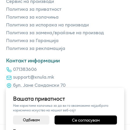
Сервис на производи
Политика за приватност
Политика за колачиња
Политика за испорака на производи
Политика за замена/враќање на производ
Политика за Гаранција
Политика за рекламација
Контакт информации
071383606
support@xnula.mk
бул. Јане Сандански 70
Вашата приватност
Ние користиме колачиња за да ви го овозможиме најдоброто
корисничко искуство на нашиот веб-сајт
Одбивам
Се согласувам