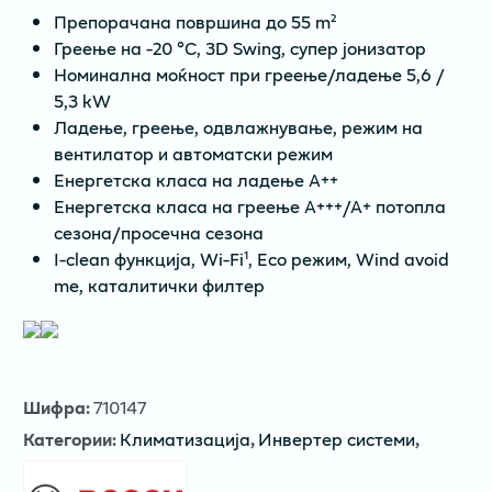
Препорачана површина до 55 m²
Греење на -20 °C, 3D Swing, супер јонизатор
Номинална моќност при греење/ладење 5,6 /
5,3 kW
Ладење, греење, одвлажнување, режим на
вентилатор и автоматски режим
Енергетска класа на ладење А++
Енергетска класа на греење А+++/А+ потопла
сезона/просечна сезона
I-clean функција, Wi-Fi¹, Eco режим, Wind avoid
me, каталитички филтер
Шифра
:
710147
Категории
:
Климатизација
,
Инвертер системи
,