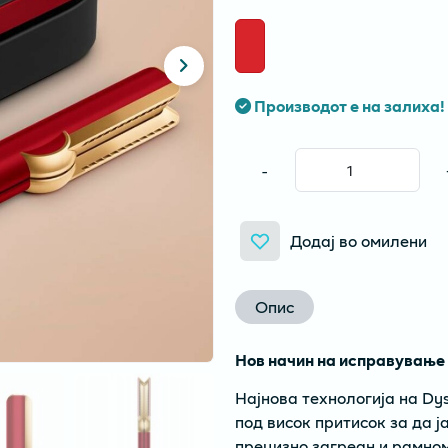
Производот е на залиха!
-
Додај во омилени
Опис
Нов начин на исправување 
Најнова технологија на Dys
под висок притисок за да ј
прецизно загреан и рамном