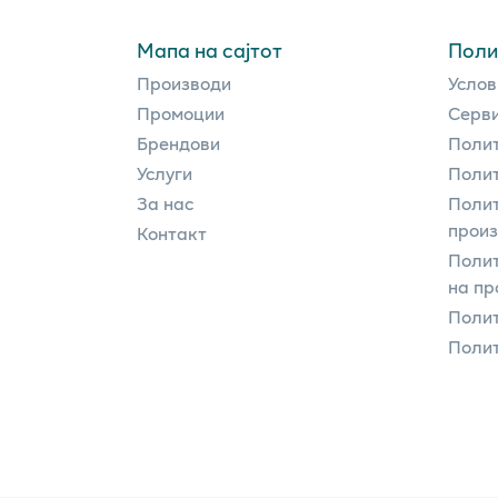
Мапа на сајтот
Поли
Производи
Услов
Промоции
Серви
Брендови
Полит
Услуги
Полит
За нас
Полит
прои
Контакт
Поли
на пр
Полит
Полит