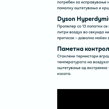
потребен за исправување н
помалку оштетувања и кр
Dyson Hyperdym
Пропелер со 13 лопатки се 
литри воздух во секунда ни
притисок – доволно моќен з
Паметна контрол
Стаклени термистори вград
температурата на воздухот
оштетување од екстремна т
косата.