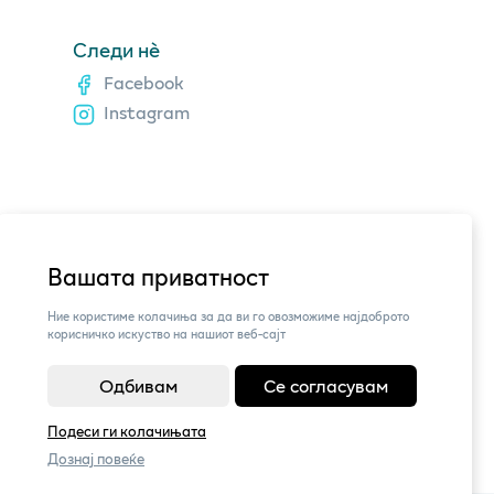
Следи нè
Facebook
Instagram
Вашата приватност
Ние користиме колачиња за да ви го овозможиме најдоброто
корисничко искуство на нашиот веб-сајт
Одбивам
Се согласувам
Подеси ги колачињата
Дознај повеќе