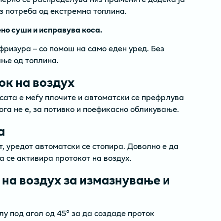
з потреба од екстремна топлина.
ено суши и исправува коса.
фризура – со помош на само еден уред. Без
ње од топлина.
ок на воздух
сата е меѓу плочите и автоматски се префрлува
ога не е, за потивко и поефикасно обликување.
а
т, уредот автоматски се стопира. Доволно е да
а се активира протокот на воздух.
на воздух за измазнување и
лу под агол од 45° за да создаде проток