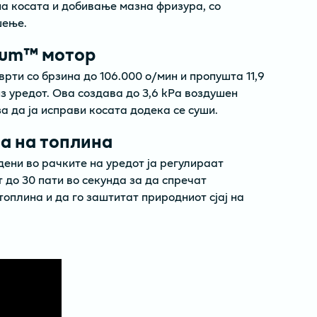
а косата и добивање мазна фризура, со
шење.
ium™ мотор
врти со брзина до 106.000 о/мин и пропушта 11,9
з уредот. Ова создава до 3,6 kPa воздушен
а да ја исправи косата додека се суши.
а на топлина
ени во рачките на уредот ја регулираат
 до 30 пати во секунда за да спречат
оплина и да го заштитат природниот сјај на