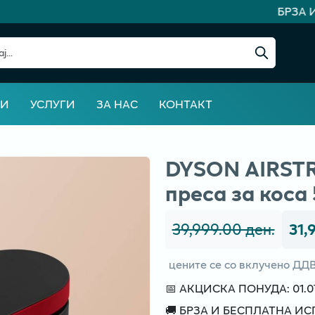
БРЗА И 
ВИ
УСЛУГИ
ЗА НАС
КОНТАКТ
DYSON AIRST
преса за коса
39,999.00 ден.
31,
цените се со вклучено ДД
📅 АКЦИСКА ПОНУДА: 01.07 
🚚 БРЗА И БЕСПЛАТНА И