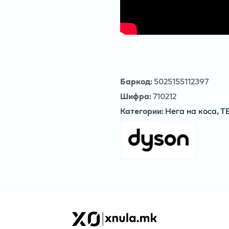
Баркод
:
5025155112397
Шифра
:
710212
Категории
:
Нега на коса
,
Т