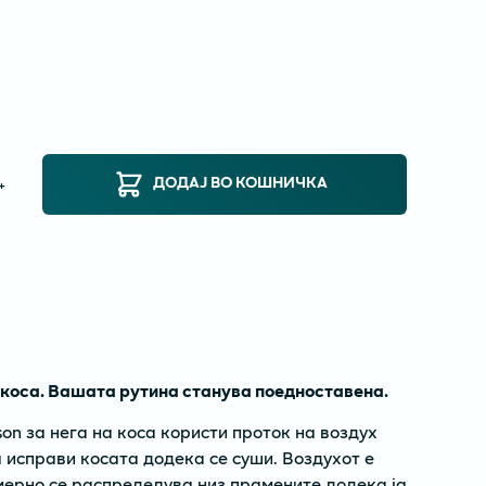
ДОДАЈ ВО КОШНИЧКА
+
коса. Вашата рутина станува поедноставена.
on за нега на коса користи проток на воздух
а исправи косата додека се суши. Воздухот е
ерно се распределува низ прамените додека ја