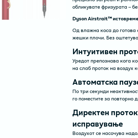
обликувате фризурата – бе
Dyson Airstrait™ истоврем
Од влажна коса до готова 
жешки плочи. Без оштетува
Интуитивен прот
Уредот препознава кога ко
на слаб проток на воздух к
Автоматска пауз
По три секунди неактивнос
го поместите за повторно д
Директен проток 
исправување
Воздухот се насочува надо