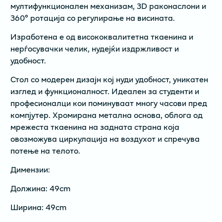
мултифункционален механизам, 3D раконаслони и
360° ротација со регулирање на висината.
Изработена е од висококвалитетна ткаенина и
нерѓосувачки челик, нудејќи издржливост и
удобност.
Стол со модерен дизајн кој нуди удобност, уникатен
изглед и функционалност. Идеален за студенти и
професионалци кои поминуваат многу часови пред
компјутер. Хромирана метална основа, облога од
мрежеста ткаенина на задната страна која
овозможува циркулација на воздухот и спречува
потење на телото.
Димензии:
Должина: 49cm
Ширина: 49cm