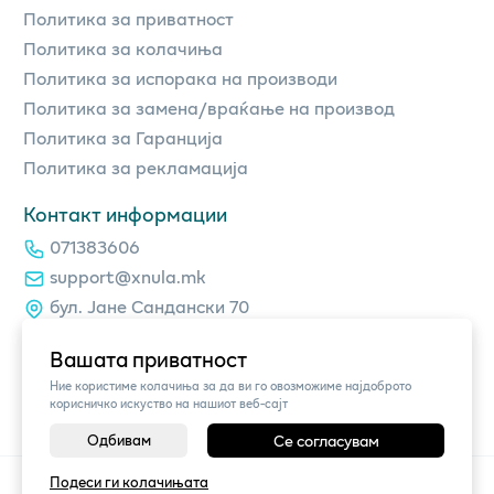
Политика за приватност
Политика за колачиња
Политика за испорака на производи
Политика за замена/враќање на производ
Политика за Гаранција
Политика за рекламација
Контакт информации
071383606
support@xnula.mk
бул. Јане Сандански 70
Вашата приватност
Ние користиме колачиња за да ви го овозможиме најдоброто
корисничко искуство на нашиот веб-сајт
Одбивам
Се согласувам
©
2026
Vendor x
xnula.mk
Подеси ги колачињата