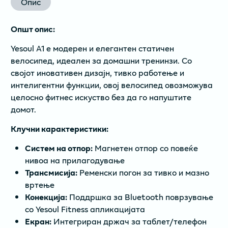
Опис
Општ опис:
Yesoul A1 е модерен и елегантен статичен
велосипед, идеален за домашни тренинзи. Со
својот иновативен дизајн, тивко работење и
интелигентни функции, овој велосипед овозможува
целосно фитнес искуство без да го напуштите
домот.
Клучни карактеристики:
Систем на отпор:
Магнетен отпор со повеќе
нивоа на прилагодување
Трансмисија:
Ременски погон за тивко и мазно
вртење
Конекција:
Поддршка за Bluetooth поврзување
со Yesoul Fitness апликацијата
Екран:
Интегриран држач за таблет/телефон