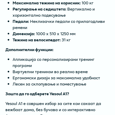
Максимална тежина на корисник:
100 кг
Регулирање на седиштето:
Вертикално и
хоризонтално подесување
Педали:
Неклизачки педали со прилагодливи
ремени
Димензија:
1000 х 510 х 1250 мм
Тежина на велосипедот:
31 кг
Дополнителни функции:
Апликација со персонализирани тренинг
програми
Виртуелни тренинзи во реално време
Ергономски дизајн за максимална удобност
Лесен за склопување и поместување
Зошто да го одберете Yesoul A1?
Yesoul A1 е совршен избор за сите кои сакаат да
вежбаат дома, без бучава и со интерактивно